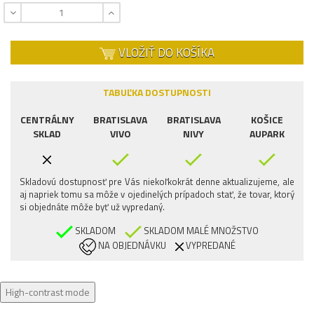
VLOŽIŤ DO KOŠÍKA
TABUĽKA DOSTUPNOSTI
CENTRÁLNY
BRATISLAVA
BRATISLAVA
KOŠICE
SKLAD
VIVO
NIVY
AUPARK
Skladovú dostupnosť pre Vás niekoľkokrát denne aktualizujeme, ale
aj napriek tomu sa môže v ojedinelých prípadoch stať, že tovar, ktorý
si objednáte môže byť už vypredaný.
SKLADOM
SKLADOM MALÉ MNOŽSTVO
NA OBJEDNÁVKU
VYPREDANÉ
High-contrast mode