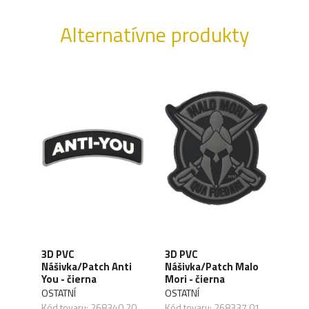
Alternatívne produkty
3D PVC
3D PVC
3D 
Nášivka/Patch Anti
Nášivka/Patch Malo
Náši
 -
You - čierna
Mori - čierna
medi
OSTATNÍ
OSTATNÍ
OSTA
Kód tovaru: 268340,20
Kód tovaru: 268337,01
Kód 