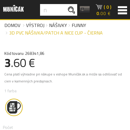
( 0 )
0
.00 €
DOMOV
VÝSTROJ
NÁŠIVKY
FUNNY
3D PVC NÁŠIVKA/PATCH A NICE CUP - ČIERNA
Kód tovaru: 268341,86
3
.60 €
Cena platí výhradne pri nákupe v eshope Muničák.sk a môže sa odlišovať od
cien v kamenných predajniach.
1 farba
Počet