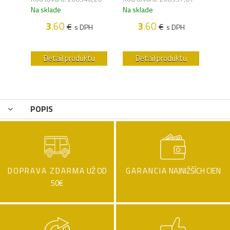
Na sklade
Na sklade
Na s
3
.60
3
.60
€
€
s DPH
s DPH
H
u
Detail produktu
Detail produktu
POPIS
DOPRAVA ZDARMA
UŽ OD
GARANCIA
NAJNIŽŠÍCH CIEN
50€