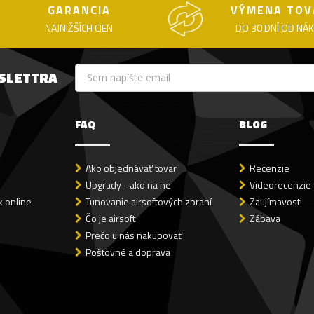
GARANCIA
VÝMENA TOV
NAJNIŽŠÍCH CIEN
DO 30 DNÍ OD NÁ
WSLETTRA
FAQ
BLOG
Ako objednávať tovar
Recenzie
Upgrady - ako na ne
Videorecenzie
 online
Tunovanie airsoftových zbraní
Zaujímavosti
Čo je airsoft
Zábava
Prečo u nás nakupovať
Poštovné a doprava