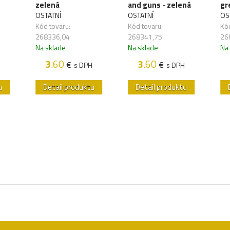
zelená
and guns - zelená
gr
OSTATNÍ
OSTATNÍ
OS
Kód tovaru:
Kód tovaru:
Kód
268336,04
268341,75
26
Na sklade
Na sklade
Na
3
.60
3
.60
€
€
s DPH
s DPH
u
Detail produktu
Detail produktu