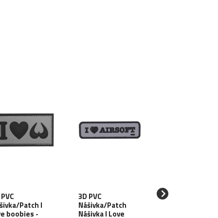
 PVC
3D PVC
3D PVC
šivka/Patch I
Nášivka/Patch
Nášivka/Patch
ve boobies -
Nášivka I Love
Love, wine, dic