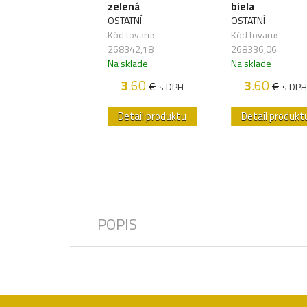
lená
zelená
biela
ATNÍ
OSTATNÍ
OSTATNÍ
 tovaru:
Kód tovaru:
Kód tovaru:
340,07
268342,18
268336,06
sklade
Na sklade
Na sklade
3
.60
3
.60
3
.60
€
€
€
s DPH
s DPH
s DPH
etail produktu
Detail produktu
Detail produkt
POPIS