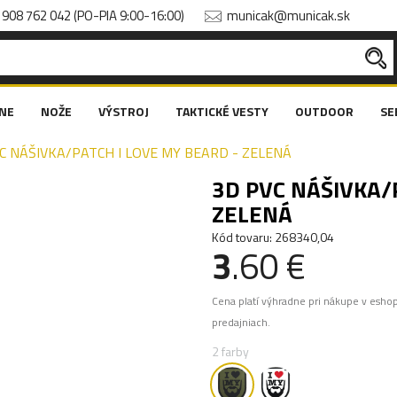
908 762 042 (PO-PIA 9:00-16:00)
municak@municak.sk
NE
NOŽE
VÝSTROJ
TAKTICKÉ VESTY
OUTDOOR
SE
C NÁŠIVKA/PATCH I LOVE MY BEARD - ZELENÁ
3D PVC NÁŠIVKA/
ZELENÁ
Kód tovaru: 268340,04
3
.60 €
Cena platí výhradne pri nákupe v esho
predajniach.
2 farby