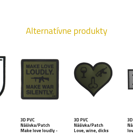
Alternatívne produkty
3D PVC
3D PVC
3D
Nášivka/Patch
Nášivka/Patch
Ná
Make love loudly -
Love, wine, dicks
lo