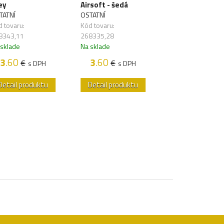
ey
Airsoft - šedá
and guns - ruž
TATNÍ
OSTATNÍ
OSTATNÍ
 tovaru:
Kód tovaru:
Kód tovaru:
8343,11
268335,28
268341,76
 sklade
Na sklade
Na sklade
3
.60
3
.60
3
.60
€
€
€
s DPH
s DPH
s DP
Detail produktu
Detail produktu
Detail produk