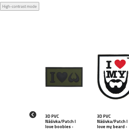
High-contrast mode
 PVC
3D PVC
3D PVC
ivka/Patch
Nášivka/Patch I
Nášivka/Patch I
i Vincere Vel -
love boobies -
love my beard -