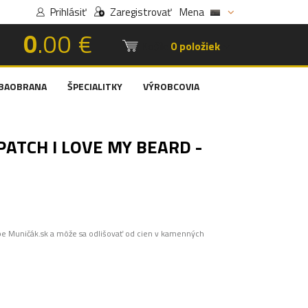
Prihlásiť
Zaregistrovať
Mena
0
.00 €
Košík:
0 položiek
BAOBRANA
ŠPECIALITKY
VÝROBCOVIA
PATCH I LOVE MY BEARD -
pe Muničák.sk a môže sa odlišovať od cien v kamenných