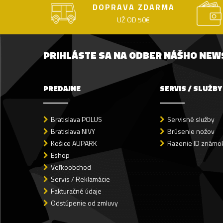
DOPRAVA ZDARMA
UŽ OD 50€
PRIHLÁSTE SA NA ODBER NÁŠHO NE
PREDAJNE
SERVIS / SLUŽBY
Bratislava POLUS
Servisné služby
Bratislava NIVY
Brúsenie nožov
Košice AUPARK
Razenie ID známok
Eshop
Veľkoobchod
Servis / Reklamácie
Fakturačné údaje
Odstúpenie od zmluvy