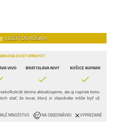
VLOŽIŤ DO KOŠÍKA
ABUĽKA DOSTUPNOSTI
AVA VIVO
BRATISLAVA NIVY
KOŠICE AUPARK
iekoľkokrát denne aktualizujeme, ale aj napriek tomu
och stať, že tovar, ktorý si objednáte môže byť už
ALÉ MNOŽSTVO
NA OBJEDNÁVKU
VYPREDANÉ