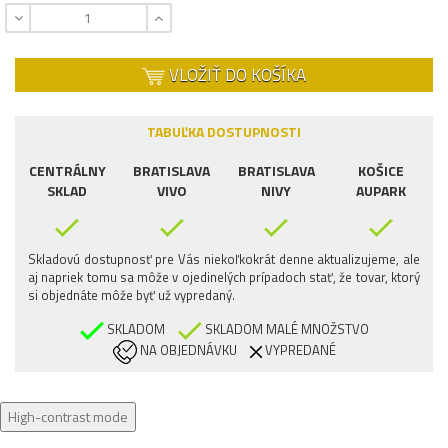
VLOŽIŤ DO KOŠÍKA
TABUĽKA DOSTUPNOSTI
CENTRÁLNY
BRATISLAVA
BRATISLAVA
KOŠICE
SKLAD
VIVO
NIVY
AUPARK
Skladovú dostupnosť pre Vás niekoľkokrát denne aktualizujeme, ale
aj napriek tomu sa môže v ojedinelých prípadoch stať, že tovar, ktorý
si objednáte môže byť už vypredaný.
SKLADOM
SKLADOM MALÉ MNOŽSTVO
NA OBJEDNÁVKU
VYPREDANÉ
High-contrast mode