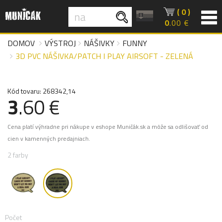
( 0 )
0
.00 €
DOMOV
VÝSTROJ
NÁŠIVKY
FUNNY
3D PVC NÁŠIVKA/PATCH I PLAY AIRSOFT - ZELENÁ
Kód tovaru: 268342,14
3
.60 €
Cena platí výhradne pri nákupe v eshope Muničák.sk a môže sa odlišovať od
cien v kamenných predajniach.
2 farby
Počet