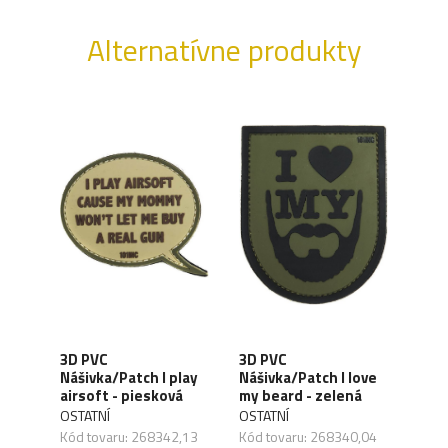
Alternatívne produkty
3D PVC
3D PVC
3D 
Nášivka/Patch I play
Nášivka/Patch I love
Náši
airsoft - piesková
my beard - zelená
to m
OSTATNÍ
OSTATNÍ
OSTA
Kód tovaru: 268342,13
Kód tovaru: 268340,04
Kód 
,06