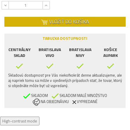
VLOŽIŤ DO KOŠÍKA
TABUĽKA DOSTUPNOSTI
CENTRÁLNY
BRATISLAVA
BRATISLAVA
KOŠICE
SKLAD
VIVO
NIVY
AUPARK
Skladovú dostupnosť pre Vás niekoľkokrát denne aktualizujeme, ale
aj napriek tomu sa môže v ojedinelých prípadoch stať, že tovar, ktorý
si objednáte môže byť už vypredaný.
SKLADOM
SKLADOM MALÉ MNOŽSTVO
NA OBJEDNÁVKU
VYPREDANÉ
High-contrast mode