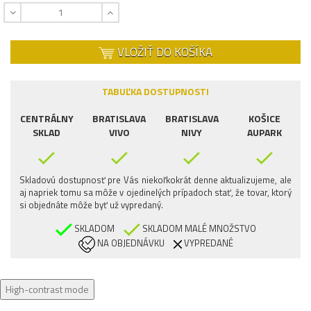
VLOŽIŤ DO KOŠÍKA
TABUĽKA DOSTUPNOSTI
CENTRÁLNY
BRATISLAVA
BRATISLAVA
KOŠICE
SKLAD
VIVO
NIVY
AUPARK
Skladovú dostupnosť pre Vás niekoľkokrát denne aktualizujeme, ale
aj napriek tomu sa môže v ojedinelých prípadoch stať, že tovar, ktorý
si objednáte môže byť už vypredaný.
SKLADOM
SKLADOM MALÉ MNOŽSTVO
NA OBJEDNÁVKU
VYPREDANÉ
High-contrast mode