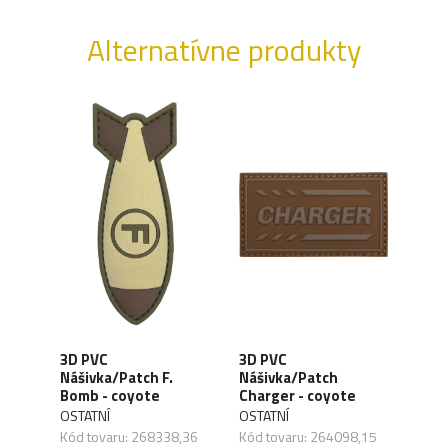
Alternatívne produkty
3D PVC
3D PVC
3D 
Nášivka/Patch F.
Nášivka/Patch
Náši
te
Bomb - coyote
Charger - coyote
coy
OSTATNÍ
OSTATNÍ
OSTA
Kód tovaru: 268338,36
Kód tovaru: 264098,15
Kód 
,27