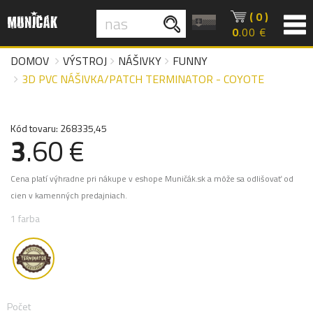
( 0 )
0
.00 €
DOMOV
VÝSTROJ
NÁŠIVKY
FUNNY
3D PVC NÁŠIVKA/PATCH TERMINATOR - COYOTE
Kód tovaru: 268335,45
3
.60 €
Cena platí výhradne pri nákupe v eshope Muničák.sk a môže sa odlišovať od
cien v kamenných predajniach.
1 farba
Počet