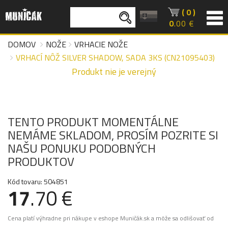
( 0 )
0
.00 €
DOMOV
NOŽE
VRHACIE NOŽE
VRHACÍ NÔŽ SILVER SHADOW, SADA 3KS (CN21095403)
Produkt nie je verejný
TENTO PRODUKT MOMENTÁLNE
NEMÁME SKLADOM, PROSÍM POZRITE SI
NAŠU PONUKU PODOBNÝCH
PRODUKTOV
Kód tovaru: 504851
17
.70 €
Cena platí výhradne pri nákupe v eshope Muničák.sk a môže sa odlišovať od