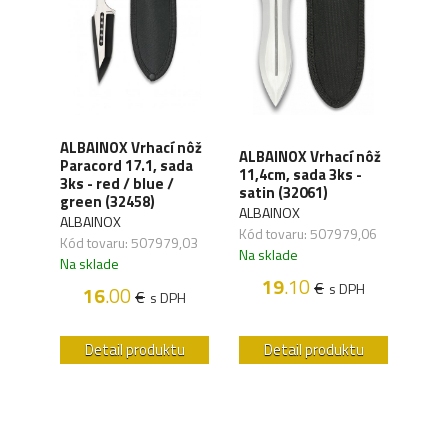
cie
ALBAINOX Vrhací nôž
ALBAINOX Vrhací nôž
ALBA
Paracord 17.1, sada
s
11,4cm, sada 3ks -
6,5c
3ks - red / blue /
H-
satin (32061)
sati
green (32458)
ALBAINOX
ALB
ALBAINOX
Kód tovaru: 507979,06
Kód 
Kód tovaru: 507979,03
,16
Na sklade
Na s
Na sklade
19
.10
€
s DPH
16
.00
€
s DPH
H
u
Detail produktu
Detail produktu