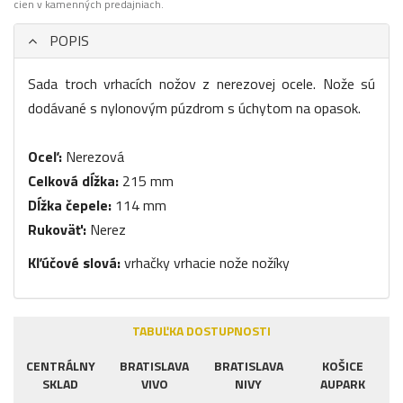
cien v kamenných predajniach.
POPIS
Sada troch vrhacích nožov z nerezovej ocele. Nože sú
dodávané s nylonovým púzdrom s úchytom na opasok.
Oceľ:
Nerezová
Celková dĺžka:
215 mm
Dĺžka čepele:
114 mm
Rukoväť:
Nerez
Kľúčové slová:
vrhačky vrhacie nože nožíky
TABUĽKA DOSTUPNOSTI
CENTRÁLNY
BRATISLAVA
BRATISLAVA
KOŠICE
SKLAD
VIVO
NIVY
AUPARK