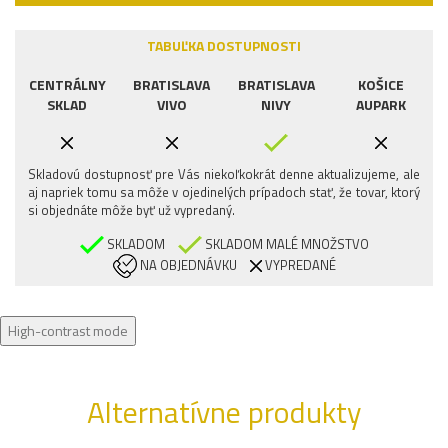
TABUĽKA DOSTUPNOSTI
CENTRÁLNY
BRATISLAVA
BRATISLAVA
KOŠICE
SKLAD
VIVO
NIVY
AUPARK
Skladovú dostupnosť pre Vás niekoľkokrát denne aktualizujeme, ale
aj napriek tomu sa môže v ojedinelých prípadoch stať, že tovar, ktorý
si objednáte môže byť už vypredaný.
SKLADOM
SKLADOM MALÉ MNOŽSTVO
NA OBJEDNÁVKU
VYPREDANÉ
High-contrast mode
Alternatívne produkty