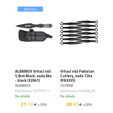
Novinka
cí
ALBAINOX Vrhací nôž
Vrhací nôž Pakistan
Vrha
5,8cm Black, sada 6ks
Cutlery, sada 12ks
Piec
Z)
- black (32841)
(PA3335)
(CN
ALBAINOX
OSTATNÍ
OSTA
,03
Kód tovaru: 507979,11
Kód tovaru: 504896,03
Kód 
Na sklade
Na sklade
Na s
21
.70
38
.90
€
€
H
s DPH
s DPH