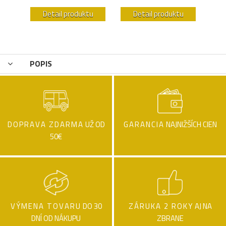
u
Detail produktu
Detail produktu
POPIS
DOPRAVA ZDARMA
UŽ OD
GARANCIA
NAJNIŽŠÍCH CIEN
50€
VÝMENA TOVARU
DO 30
ZÁRUKA 2 ROKY
AJ NA
DNÍ OD NÁKUPU
ZBRANE