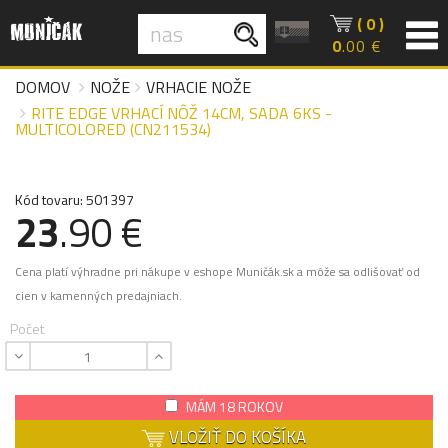
( 0 )
0
.00 €
DOMOV
NOŽE
VRHACIE NOŽE
RITE EDGE VRHACÍ NÔŽ 14CM, SADA 6KS -
MULTICOLORED (CN211534)
Kód tovaru: 501397
23
.90 €
Cena platí výhradne pri nákupe v eshope Muničák.sk a môže sa odlišovať od
cien v kamenných predajniach.
Počet
MÁM 18 ROKOV
VLOŽIŤ DO KOŠÍKA