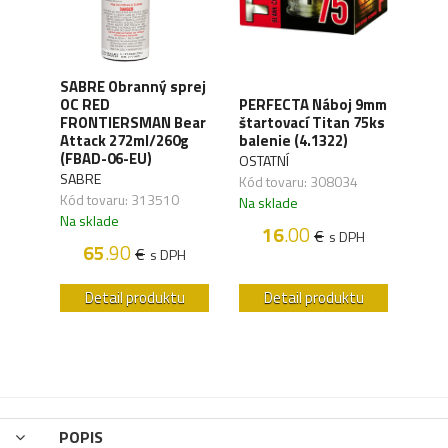
SABRE Obranný sprej
OC RED
PERFECTA Náboj 9mm
CO2 
M
FRONTIERSMAN Bear
štartovací Titan 75ks
Silv
Attack 272ml/260g
balenie (4.1322)
(4.1
(FBAD-06-EU)
OSTATNÍ
UMA
SABRE
Kód tovaru: 308034
Kód 
Kód tovaru: 313510
Na sklade
Na s
Na sklade
16
.00
€
s DPH
H
65
.90
€
s DPH
u
Detail produktu
Detail produktu
POPIS