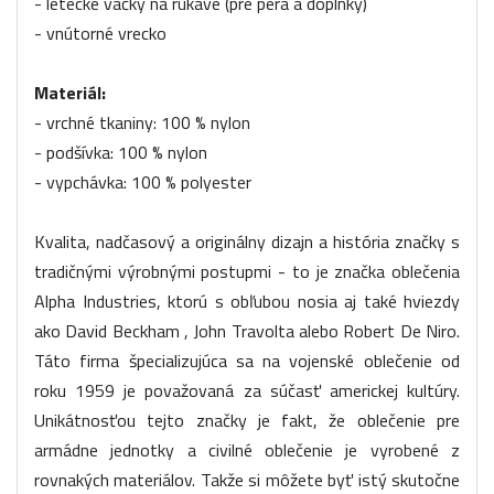
- letecké vačky na rukáve (pre perá a doplnky)
- vnútorné vrecko
Materiál:
- vrchné tkaniny: 100 % nylon
- podšívka: 100 % nylon
- vypchávka: 100 % polyester
Kvalita, nadčasový a originálny dizajn a história značky s
tradičnými výrobnými postupmi - to je značka oblečenia
Alpha Industries, ktorú s obľubou nosia aj také hviezdy
ako David Beckham , John Travolta alebo Robert De Niro.
Táto firma špecializujúca sa na vojenské oblečenie od
roku 1959 je považovaná za súčasť americkej kultúry.
Unikátnosťou tejto značky je fakt, že oblečenie pre
armádne jednotky a civilné oblečenie je vyrobené z
rovnakých materiálov. Takže si môžete byť istý skutočne