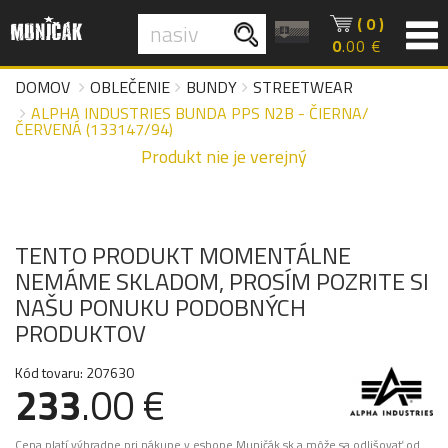
( 0 )
0
.00 €
DOMOV
OBLEČENIE
BUNDY
STREETWEAR
ALPHA INDUSTRIES BUNDA PPS N2B - ČIERNA/
ČERVENÁ (133147/94)
Produkt nie je verejný
TENTO PRODUKT MOMENTÁLNE
NEMÁME SKLADOM, PROSÍM POZRITE SI
NAŠU PONUKU PODOBNÝCH
PRODUKTOV
Kód tovaru: 207630
233
.00 €
Cena platí výhradne pri nákupe v eshope Muničák.sk a môže sa odlišovať od