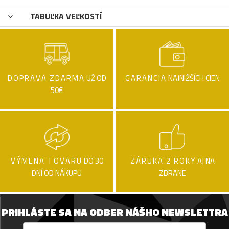
TABUĽKA VEĽKOSTÍ
DOPRAVA ZDARMA
UŽ OD
GARANCIA
NAJNIŽŠÍCH CIEN
50€
VÝMENA TOVARU
DO 30
ZÁRUKA 2 ROKY
AJ NA
DNÍ OD NÁKUPU
ZBRANE
PRIHLÁSTE SA NA ODBER NÁŠHO NEWSLETTRA