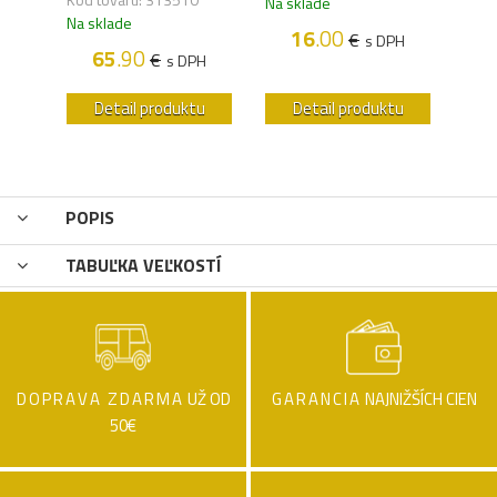
Na sklade
Na s
Na sklade
16
.00
€
H
s DPH
65
.90
€
s DPH
u
Detail produktu
Detail produktu
POPIS
TABUĽKA VEĽKOSTÍ
DOPRAVA ZDARMA
UŽ OD
GARANCIA
NAJNIŽŠÍCH CIEN
50€