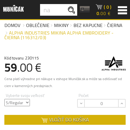
( 0 )
0
.00 €
DOMOV
OBLEČENIE
MIKINY
BEZ KAPUCNE
ČIERNA
ALPHA INDUSTRIES MIKINA ALPHA EMBROIDERY -
ČIERNA (116312/03)
Kód tovaru: 230115
59
.00 €
Cena platí výhradne pri nákupe v eshope Muničák.sk a môže sa odlišovať od
cien v kamenných predajniach.
Vyberte svoju veľkosť
Počet
VLOŽIŤ DO KOŠÍKA