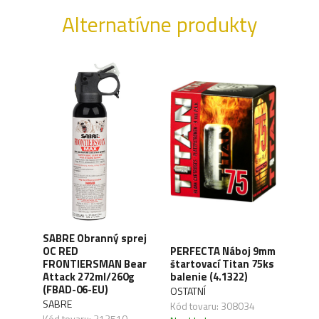
Alternatívne produkty
SABRE Obranný sprej
OC RED
PERFECTA Náboj 9mm
CO2 
FRONTIERSMAN Bear
štartovací Titan 75ks
Silv
ck
Attack 272ml/260g
balenie (4.1322)
(4.1
(FBAD-06-EU)
OSTATNÍ
UMA
SABRE
,04
Kód tovaru: 308034
Kód 
Kód tovaru: 313510