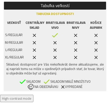
Tabuľka veľkostí
TABUĽKA DOSTUPNOSTI
VEĽKOSŤ
CENTRÁLNY
BRATISLAVA
BRATISLAVA
KOŠICE
SKLAD
VIVO
NIVY
AUPARK
S/REGULAR
M/REGULAR
L/REGULAR
XL/REGULAR
Skladovú dostupnosť pre Vás niekoľkokrát denne aktualizujeme, ale
aj napriek tomu sa môže v ojedinelých prípadoch stať, že tovar, ktorý
si objednáte môže byť už vypredaný.
SKLADOM
SKLADOM MALÉ MNOŽSTVO
NA OBJEDNÁVKU
VYPREDANÉ
High-contrast mode