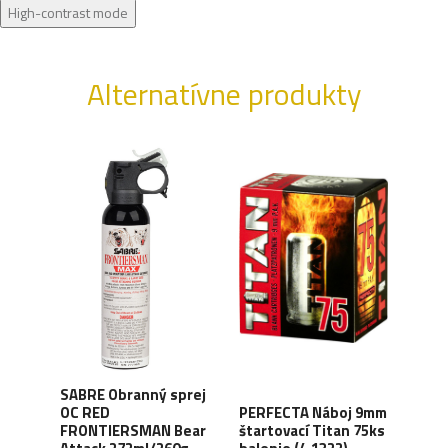
High-contrast mode
Alternatívne produkty
SABRE Obranný sprej
OC RED
PERFECTA Náboj 9mm
CO2 
FRONTIERSMAN Bear
štartovací Titan 75ks
Silv