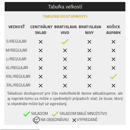
Tabuľka veľkostí
TABUĽKA DOSTUPNOSTI
VEĽKOSŤ
CENTRÁLNY
BRATISLAVA
BRATISLAVA
KOŠICE
SKLAD
VIVO
NIVY
AUPARK
S/REGULAR
M/REGULAR
L/REGULAR
XL/REGULAR
XXL/REGULAR
3XL/REGULAR
Skladovú dostupnosť pre Vás niekoľkokrát denne aktualizujeme, ale
aj napriek tomu sa môže v ojedinelých prípadoch stať, že tovar, ktorý
si objednáte môže byť už vypredaný.
SKLADOM
SKLADOM MALÉ MNOŽSTVO
NA OBJEDNÁVKU
VYPREDANÉ