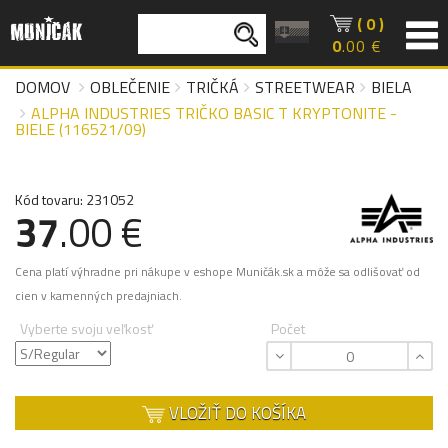
( 0 )
0
.00 €
DOMOV
OBLEČENIE
TRIČKÁ
STREETWEAR
BIELA
ALPHA INDUSTRIES TRIČKO BASIC T KRYPTONITE -
BIELE (116521/09)
Kód tovaru: 231052
37
.00 €
Cena platí výhradne pri nákupe v eshope Muničák.sk a môže sa odlišovať od
cien v kamenných predajniach.
Vyberte svoju veľkosť
Počet
VLOŽIŤ DO KOŠÍKA