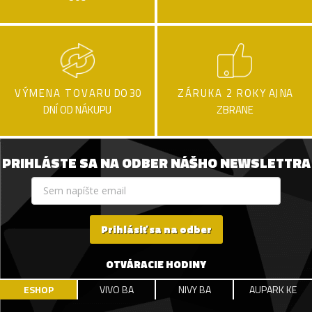
VÝMENA TOVARU
DO 30
ZÁRUKA 2 ROKY
AJ NA
DNÍ OD NÁKUPU
ZBRANE
PRIHLÁSTE SA NA ODBER NÁŠHO NEWSLETTRA
Prihlásiť sa na odber
OTVÁRACIE HODINY
ESHOP
VIVO BA
NIVY BA
AUPARK KE