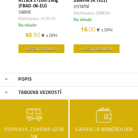
ck
Attack 272ml/260g
balenie (4.1322)
(4.1
(FBAD-06-EU)
OSTATNÍ
UMA
SABRE
,04
Kód tovaru: 308034
Kód 
Kód tovaru: 313510
Na sklade
Na s
Na sklade
16
.00
€
H
s DPH
65
.90
€
s DPH
u
Detail produktu
Detail produktu
POPIS
TABUĽKA VEĽKOSTÍ
DOPRAVA ZDARMA
UŽ OD
GARANCIA
NAJNIŽŠÍCH CIEN
50€