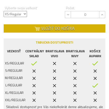
Vyberte svoju veľkosť
Počet
VLOŽIŤ DO KOŠÍKA
TABUĽKA DOSTUPNOSTI
VEĽKOSŤ
CENTRÁLNY
BRATISLAVA
BRATISLAVA
KOŠICE
SKLAD
VIVO
NIVY
AUPARK
XS/REGULAR
S/REGULAR
M/REGULAR
L/REGULAR
XL/REGULAR
XXL/REGULAR
Skladovú dostupnosť pre Vás niekoľkokrát denne aktualizujeme, ale