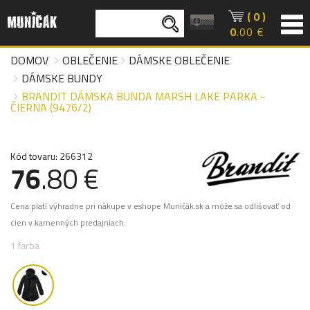
( 0 )
0
.00 €
DOMOV
OBLEČENIE
DÁMSKE OBLEČENIE
DÁMSKE BUNDY
BRANDIT DÁMSKA BUNDA MARSH LAKE PARKA -
ČIERNA (9476/2)
Kód tovaru: 266312
76
.80 €
Cena platí výhradne pri nákupe v eshope Muničák.sk a môže sa odlišovať od
cien v kamenných predajniach.
1 farba