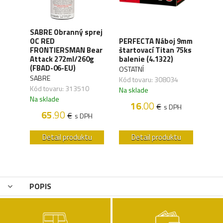
SABRE Obranný sprej
OC RED
PERFECTA Náboj 9mm
CO2 
FRONTIERSMAN Bear
štartovací Titan 75ks
Silv
ck
Attack 272ml/260g
balenie (4.1322)
(4.1
(FBAD-06-EU)
OSTATNÍ
UMA
SABRE
,04
Kód tovaru: 308034
Kód 
Kód tovaru: 313510
Na sklade
Na s
Na sklade
16
.00
€
H
s DPH
65
.90
€
s DPH
u
Detail produktu
Detail produktu
POPIS