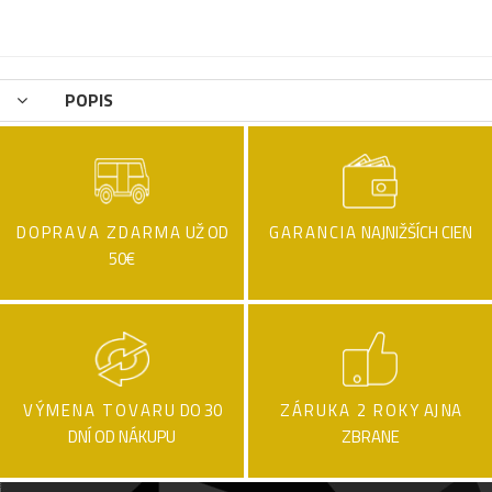
POPIS
DOPRAVA ZDARMA
UŽ OD
GARANCIA
NAJNIŽŠÍCH CIEN
50€
VÝMENA TOVARU
DO 30
ZÁRUKA 2 ROKY
AJ NA
DNÍ OD NÁKUPU
ZBRANE