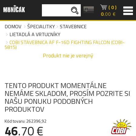
( 0 )
0
.00 €
DOMOV
ŠPECIALITKY
STAVEBNICE
LIETADLÁ A VRTUĽNÍKY
COBI STAVEBNICA AF F-16D FIGHTING FALCON (COBI-
5815)
Produkt nie je verejný
TENTO PRODUKT MOMENTÁLNE
NEMÁME SKLADOM, PROSÍM POZRITE SI
NAŠU PONUKU PODOBNÝCH
PRODUKTOV
Kód tovaru: 262396,92
46
.70 €