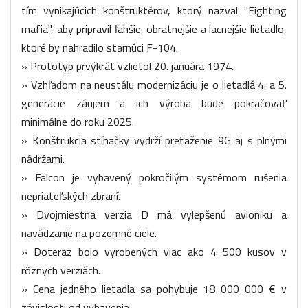
tím vynikajúcich konštruktérov, ktorý nazval "Fighting
mafia", aby pripravil ľahšie, obratnejšie a lacnejšie lietadlo,
ktoré by nahradilo starnúci F-104.
» Prototyp prvýkrát vzlietol 20. januára 1974.
» Vzhľadom na neustálu modernizáciu je o lietadlá 4. a 5.
generácie záujem a ich výroba bude pokračovať
minimálne do roku 2025.
» Konštrukcia stíhačky vydrží preťaženie 9G aj s plnými
nádržami.
» Falcon je vybavený pokročilým systémom rušenia
nepriateľských zbraní.
» Dvojmiestna verzia D má vylepšenú avioniku a
navádzanie na pozemné ciele.
» Doteraz bolo vyrobených viac ako 4 500 kusov v
rôznych verziách.
» Cena jedného lietadla sa pohybuje 18 000 000 € v
závislosti od vybavenia.