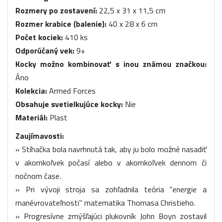
Rozmery po zostavení:
22,5 x 31 x 11,5 cm
Rozmer krabice (balenie):
40 x 28 x 6 cm
Počet kociek:
410 ks
Odporúčaný vek:
9+
Kocky možno kombinovať s inou známou značkou:
Áno
Kolekcia:
Armed Forces
Obsahuje svetielkujúce kocky:
Nie
Materiál:
Plast
Zaujímavosti:
» Stíhačka bola navrhnutá tak, aby ju bolo možné nasadiť
v akomkoľvek počasí alebo v akomkoľvek dennom či
nočnom čase.
» Pri vývoji stroja sa zohľadnila teória "energie a
manévrovateľnosti" matematika Thomasa Christieho.
» Progresívne zmýšľajúci plukovník John Boyn zostavil