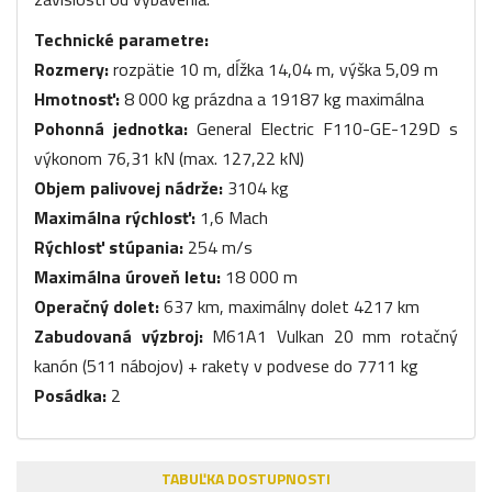
Technické parametre:
Rozmery:
rozpätie 10 m, dĺžka 14,04 m, výška 5,09 m
Hmotnosť:
8 000 kg prázdna a 19187 kg maximálna
Pohonná jednotka:
General Electric F110-GE-129D s
výkonom 76,31 kN (max. 127,22 kN)
Objem palivovej nádrže:
3104 kg
Maximálna rýchlosť:
1,6 Mach
Rýchlosť stúpania:
254 m/s
Maximálna úroveň letu:
18 000 m
Operačný dolet:
637 km, maximálny dolet 4217 km
Zabudovaná výzbroj:
M61A1 Vulkan 20 mm rotačný
kanón (511 nábojov) + rakety v podvese do 7711 kg
Posádka:
2
TABUĽKA DOSTUPNOSTI