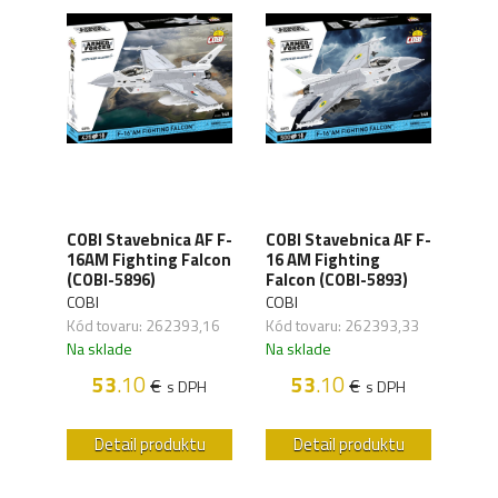
 CW
COBI Stavebnica AF F-
COBI Stavebnica AF F-
COBI
16AM Fighting Falcon
16 AM Fighting
Pana
(COBI-5896)
Falcon (COBI-5893)
(COB
COBI
COBI
COBI
,46
Kód tovaru: 262393,16
Kód tovaru: 262393,33
Kód 
Na sklade
Na sklade
Na s
53
.10
53
.10
€
€
H
s DPH
s DPH
u
Detail produktu
Detail produktu