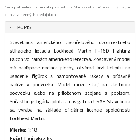
Cena platí výhradne pri nákupe v eshope Muničák.sk a môže sa odlišovať od
cien v kamenných predajniach.
POPIS
Stavebnica amerického viacúčelového dvojmiestneho
stíhacieho lietadla Lockheed Martin F-16D Fighting
Falcon vo farbách amerického letectva. Zostavený model
má naklápacie riadiace plochy, otvárací kryt kokpitu na
usadenie figúrok a namontované rakety a prídavné
nádrže v podvozku. Model môže stáť na vlastnom
podvozku alebo na priloženom stojane s popisom.
Súčasťou je figúrka pilota a navigátora USAF. Stavebnica
sa vyrába na základe oficiálnej licencie spoločnosti
Lockheed Martin.
Mierka:
1:48
Počet figúrok:
2 ks