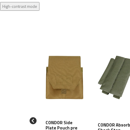
High-contrast mode
CONDOR Side
CONDOR Absorb
RRIOR Elite
Plate Pouch pre