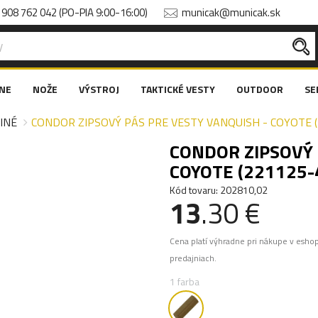
908 762 042 (PO-PIA 9:00-16:00)
municak@municak.sk
NE
NOŽE
VÝSTROJ
TAKTICKÉ VESTY
OUTDOOR
SE
INÉ
CONDOR ZIPSOVÝ PÁS PRE VESTY VANQUISH - COYOTE (
CONDOR ZIPSOVÝ 
COYOTE (221125-
Kód tovaru: 202810,02
13
.30 €
Cena platí výhradne pri nákupe v esho
predajniach.
1 farba