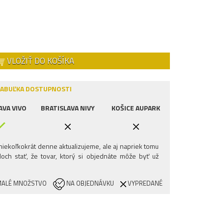
VLOŽIŤ DO KOŠÍKA
ABUĽKA DOSTUPNOSTI
AVA VIVO
BRATISLAVA NIVY
KOŠICE AUPARK
iekoľkokrát denne aktualizujeme, ale aj napriek tomu
och stať, že tovar, ktorý si objednáte môže byť už
ALÉ MNOŽSTVO
NA OBJEDNÁVKU
VYPREDANÉ