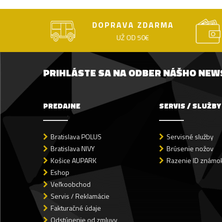
DOPRAVA ZDARMA
UŽ OD 50€
PRIHLÁSTE SA NA ODBER NÁŠHO NE
PREDAJNE
SERVIS / SLUŽBY
Bratislava POLUS
Servisné služby
Bratislava NIVY
Brúsenie nožov
Košice AUPARK
Razenie ID známok
Eshop
Veľkoobchod
Servis / Reklamácie
Fakturačné údaje
Odstúpenie od zmluvy