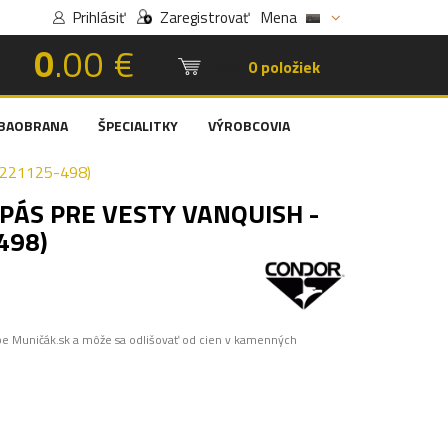
Prihlásiť
Zaregistrovať
Mena
0
.00 €
Košík:
0 položiek
BAOBRANA
ŠPECIALITKY
VÝROBCOVIA
221125-498)
PÁS PRE VESTY VANQUISH -
498)
pe Muničák.sk a môže sa odlišovať od cien v kamenných