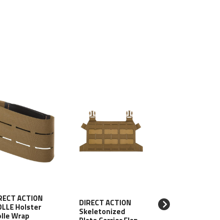
RECT ACTION
DIRECT ACTION
LLE Holster
DIRECT ACTION
Skeletonized
lle Wrap
Skeletonized B