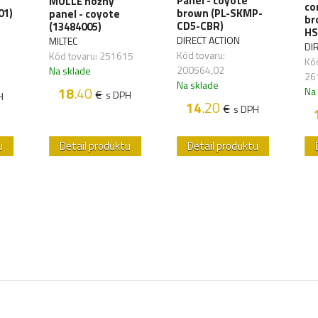
Panel - coyote
MOLLE nožný
co
01)
brown (PL-SKMP-
panel - coyote
br
CD5-CBR)
(13484005)
HS
DIRECT ACTION
MILTEC
DI
Kód tovaru:
Kód tovaru: 251615
Kód
200564,02
Na sklade
26
Na sklade
18
.40
Na
€
s DPH
H
14
.20
€
s DPH
u
Detail produktu
Detail produktu