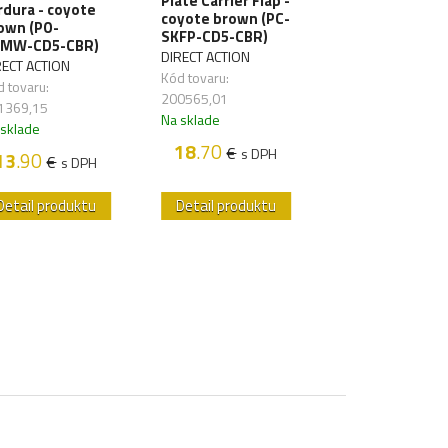
Plate Carrier Flap -
rdura - coyote
Panel - black (P
coyote brown (PC-
own (PO-
SKMP-CD5-BLK
SKFP-CD5-CBR)
MW-CD5-CBR)
DIRECT ACTION
DIRECT ACTION
RECT ACTION
Kód tovaru:
Kód tovaru:
 tovaru:
200564,04
200565,01
1369,15
Na sklade
Na sklade
 sklade
14
.20
€
s D
18
.70
€
s DPH
13
.90
€
s DPH
Detail produktu
Detail produktu
Detail produk