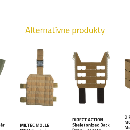
Alternatívne produkty
DI
DIRECT ACTION
MO
ér
Skeletonized Back
MILTEC MOLLE
Mo