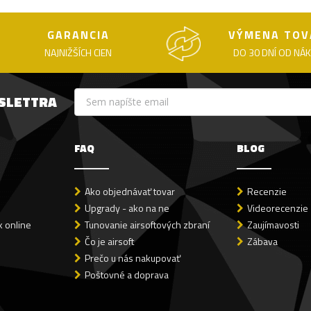
GARANCIA
VÝMENA TOV
NAJNIŽŠÍCH CIEN
DO 30 DNÍ OD NÁ
WSLETTRA
FAQ
BLOG
Ako objednávať tovar
Recenzie
Upgrady - ako na ne
Videorecenzie
 online
Tunovanie airsoftových zbraní
Zaujímavosti
Čo je airsoft
Zábava
Prečo u nás nakupovať
Poštovné a doprava