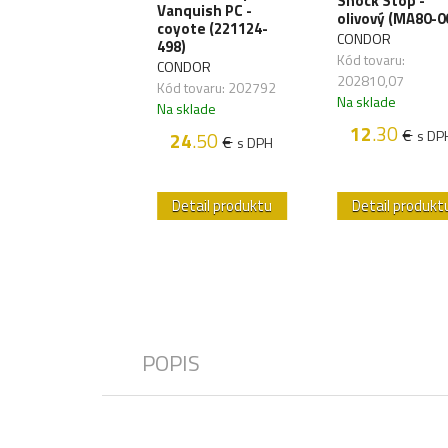
Shock Stop -
 Back Panel -
Vanquish PC -
olivový (MA80-0
yote (W-EO-BP-
coyote (221124-
)
CONDOR
498)
RRIOR
Kód tovaru:
CONDOR
 tovaru: 202955
202810,07
Kód tovaru: 202792
sklade
Na sklade
Na sklade
12
.80
12
.30
€
€
s DPH
s DP
24
.50
€
s DPH
etail produktu
Detail produktu
Detail produkt
POPIS