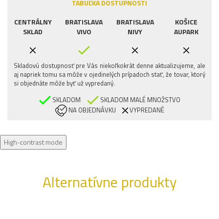
TABUĽKA DOSTUPNOSTI
CENTRÁLNY
BRATISLAVA
BRATISLAVA
KOŠICE
SKLAD
VIVO
NIVY
AUPARK
Skladovú dostupnosť pre Vás niekoľkokrát denne aktualizujeme, ale
aj napriek tomu sa môže v ojedinelých prípadoch stať, že tovar, ktorý
si objednáte môže byť už vypredaný.
SKLADOM
SKLADOM MALÉ MNOŽSTVO
NA OBJEDNÁVKU
VYPREDANÉ
High-contrast mode
Alternatívne produkty