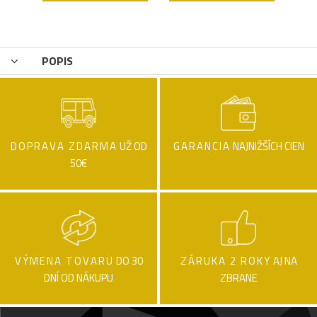
POPIS
DOPRAVA ZDARMA
UŽ OD
GARANCIA
NAJNIŽŠÍCH CIEN
50€
VÝMENA TOVARU
DO 30
ZÁRUKA 2 ROKY
AJ NA
DNÍ OD NÁKUPU
ZBRANE