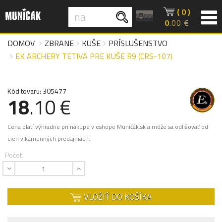
( 0 )
0
.00 €
DOMOV
ZBRANE
KUŠE
PRÍSLUŠENSTVO
EK ARCHERY TETIVA PRE KUŠE R9 (CRS-107)
Kód tovaru: 305477
18
.10 €
Cena platí výhradne pri nákupe v eshope Muničák.sk a môže sa odlišovať od
cien v kamenných predajniach.
Počet
VLOŽIŤ DO KOŠÍKA