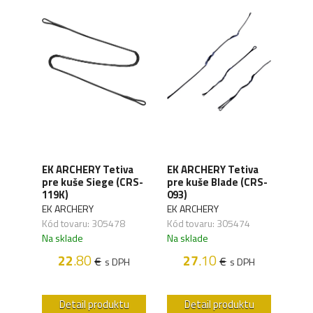
kový
uše
EK ARCHERY Tetiva
EK ARCHERY Tetiva
EK 
pre kuše Siege (CRS-
pre kuše Blade (CRS-
pre 
119K)
093)
(CR
EK ARCHERY
EK ARCHERY
EK A
Kód tovaru: 305478
Kód tovaru: 305474
Kód 
Na sklade
Na sklade
Na s
22
.80
27
.10
€
€
s DPH
s DPH
H
u
Detail produktu
Detail produktu