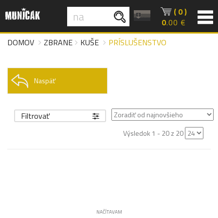
( 0 )
0
.00 €
DOMOV
ZBRANE
KUŠE
PRÍSLUŠENSTVO
Naspäť
Filtrovať
Výsledok 1 - 20 z 20
NAČÍTAVAM