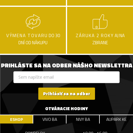
VÝMENA TOVARU
DO 30
ZÁRUKA 2 ROKY
AJ NA
DNÍ OD NÁKUPU
ZBRANE
PRIHLÁSTE SA NA ODBER NÁŠHO NEWSLETTRA
Prihlásiť sa na odber
OTVÁRACIE HODINY
ESHOP
VIVO BA
NIVY BA
AUPARK KE