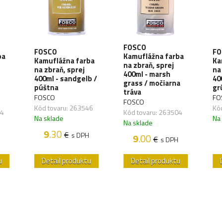
FOSCO
FOSCO
FO
ba
Kamuflážna farba
Kamuflážna farba
Ka
na zbraň, sprej
na zbraň, sprej
na
400ml - marsh
400ml - sandgelb /
40
grass / močiarna
púštna
gr
tráva
FOSCO
FO
FOSCO
Kód tovaru: 263546
Kó
74
Kód tovaru: 263504
Na sklade
Na
Na sklade
9
.30
€
s DPH
9
.00
€
s DPH
u
Detail produktu
Detail produktu