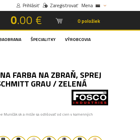
Prihlásiť
Zaregistrovať
Mena
0
.00 €
Košík:
0 položiek
BAOBRANA
ŠPECIALITKY
VÝROBCOVIA
NA FARBA NA ZBRAŇ, SPREJ
CHMITT GRAU / ZELENÁ
pe Muničák.sk a môže sa odlišovať od cien v kamenných