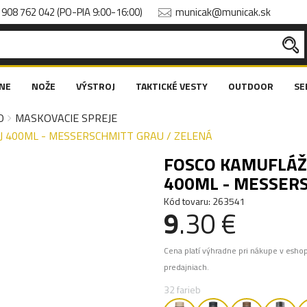
908 762 042 (PO-PIA 9:00-16:00)
municak@municak.sk
NE
NOŽE
VÝSTROJ
TAKTICKÉ VESTY
OUTDOOR
SE
O
MASKOVACIE SPREJE
 400ML - MESSERSCHMITT GRAU / ZELENÁ
FOSCO KAMUFLÁŽ
400ML - MESSERS
Kód tovaru: 263541
9
.30 €
Cena platí výhradne pri nákupe v esho
predajniach.
32 farieb