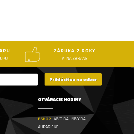
ARU
ZÁRUKA 2 ROKY
KUPU
AJ NA ZBRANE
Prihlásiť sa na odber
OTVÁRACIE HODINY
ESHOP
VIVO BA
NIVY BA
AUPARK KE