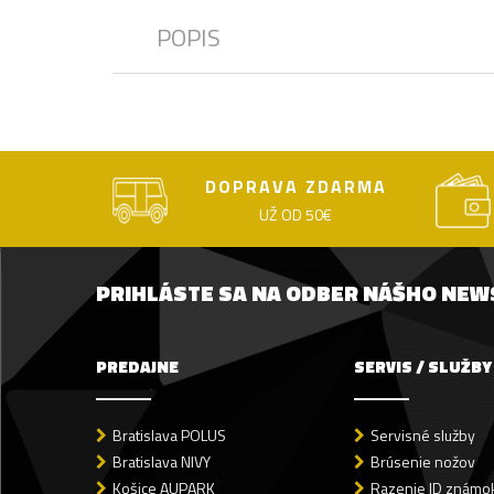
POPIS
DOPRAVA ZDARMA
UŽ OD 50€
PRIHLÁSTE SA NA ODBER NÁŠHO NE
PREDAJNE
SERVIS / SLUŽBY
Bratislava POLUS
Servisné služby
Bratislava NIVY
Brúsenie nožov
Košice AUPARK
Razenie ID známok