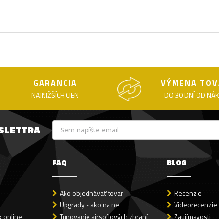
GARANCIA
VÝMENA TOV
NAJNIŽŠÍCH CIEN
DO 30 DNÍ OD NÁ
WSLETTRA
FAQ
BLOG
Ako objednávať tovar
Recenzie
Upgrady - ako na ne
Videorecenzie
 online
Tunovanie airsoftových zbraní
Zaujímavosti