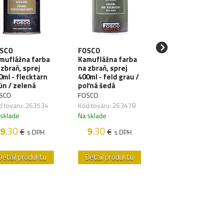
FOSCO
SCO
FOSCO
Kamuflážna far
muflážna farba
Kamuflážna farba
na zbraň, sprej
 zbraň, sprej
na zbraň, sprej
400ml - nato
0ml - flecktarn
400ml - feld grau /
green / nato
ün / zelená
poľná šedá
zelená
SCO
FOSCO
FOSCO
d tovaru: 263534
Kód tovaru: 263478
Kód tovaru: 2635
 sklade
Na sklade
Na sklade
9
.30
9
.30
€
€
s DPH
s DPH
9
.30
€
s DP
Detail produktu
Detail produktu
Detail produk