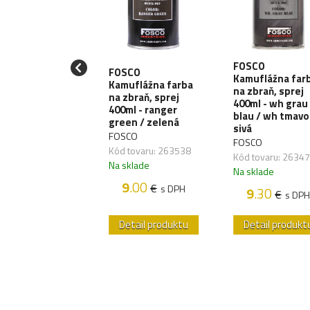
FOSCO
SCO
FOSCO
Kamuflážna far
uflážna farba
Kamuflážna farba
na zbraň, sprej
zbraň, sprej
na zbraň, sprej
400ml - wh grau
ml - desert /
400ml - ranger
blau / wh tmavo
štna
green / zelená
sivá
SCO
FOSCO
FOSCO
 tovaru: 263508
Kód tovaru: 263538
Kód tovaru: 2634
sklade
Na sklade
Na sklade
9
.30
9
.00
€
€
s DPH
s DPH
9
.30
€
s DPH
etail produktu
Detail produktu
Detail produkt