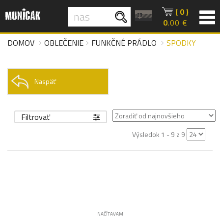
( 0 )
0
.00 €
DOMOV
OBLEČENIE
FUNKČNÉ PRÁDLO
SPODKY
Naspäť
Filtrovať
Výsledok 1 - 9 z 9
NAČÍTAVAM