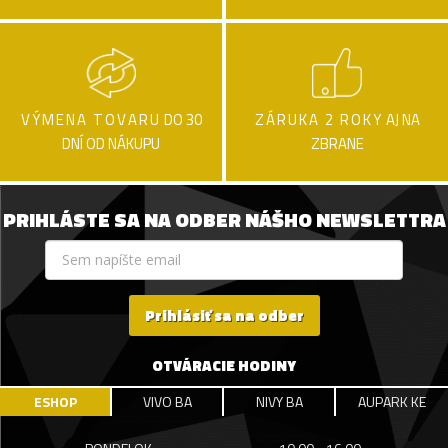
VÝMENA TOVARU
DO 30
ZÁRUKA 2 ROKY
AJ NA
DNÍ OD NÁKUPU
ZBRANE
PRIHLÁSTE SA NA ODBER NÁŠHO NEWSLETTRA
Prihlásiť sa na odber
OTVÁRACIE HODINY
ESHOP
VIVO BA
NIVY BA
AUPARK KE