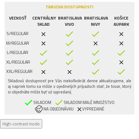
TABUĽKA DOSTUPNOSTI
VEĽKOSŤ
CENTRÁLNY
BRATISLAVA
BRATISLAVA
KOŠICE
SKLAD
VIVO
NIVY
AUPARK
S/REGULAR
M/REGULAR
L/REGULAR
XL/REGULAR
XXL/REGULAR
Skladovú dostupnosť pre Vás niekoľkokrát denne aktualizujeme, ale
aj napriek tomu sa môže v ojedinelých prípadoch stať, že tovar, ktorý
si objednáte môže byť už vypredaný.
SKLADOM
SKLADOM MALÉ MNOŽSTVO
NA OBJEDNÁVKU
VYPREDANÉ
High-contrast mode