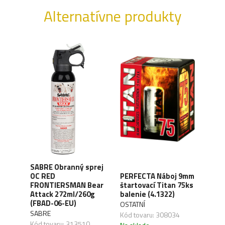
Alternatívne produkty
SABRE Obranný sprej
OC RED
PERFECTA Náboj 9mm
CO2 
FRONTIERSMAN Bear
štartovací Titan 75ks
Silv
ck
Attack 272ml/260g
balenie (4.1322)
(4.1
(FBAD-06-EU)
OSTATNÍ
UMA
SABRE
,04
Kód tovaru: 308034
Kód 
Kód tovaru: 313510