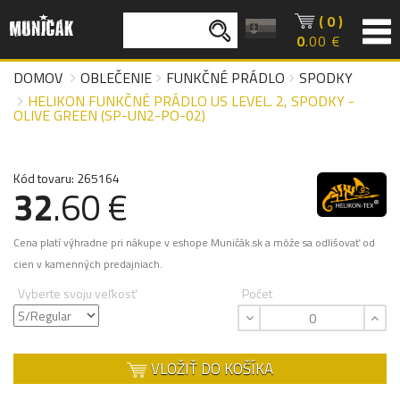
( 0 )
0
.00 €
DOMOV
OBLEČENIE
FUNKČNÉ PRÁDLO
SPODKY
HELIKON FUNKČNÉ PRÁDLO US LEVEL. 2, SPODKY -
OLIVE GREEN (SP-UN2-PO-02)
Kód tovaru: 265164
32
.60 €
Cena platí výhradne pri nákupe v eshope Muničák.sk a môže sa odlišovať od
cien v kamenných predajniach.
Vyberte svoju veľkosť
Počet
VLOŽIŤ DO KOŠÍKA