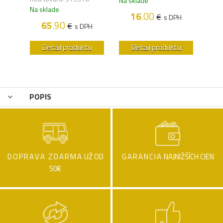
Na sklade
Na s
Na sklade
16
.00
€
H
s DPH
65
.90
€
s DPH
u
Detail produktu
Detail produktu
POPIS
DOPRAVA ZDARMA
UŽ OD
GARANCIA
NAJNIŽŠÍCH CIEN
50€