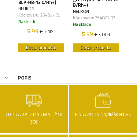
-65)
BLP-RB-13 0/Rh+)
BLP
B/Rh+)
HELIKON
HELI
HELIKON
,05
Kód tovaru: 264857,05
Kód 
Kód tovaru: 264877,03
Na sklade
Na s
Na sklade
5
.99
€
H
s DPH
5
.99
€
s DPH
u
Detail produktu
Detail produktu
POPIS
DOPRAVA ZDARMA
UŽ OD
GARANCIA
NAJNIŽŠÍCH CIEN
50€