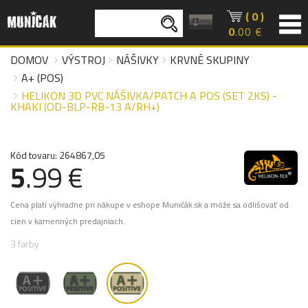
( 0 )
0
.00 €
DOMOV
VÝSTROJ
NÁŠIVKY
KRVNÉ SKUPINY
A+ (POS)
HELIKON 3D PVC NÁŠIVKA/PATCH A POS (SET 2KS) -
KHAKI (OD-BLP-RB-13 A/RH+)
Kód tovaru: 264867,05
5
.99 €
Cena platí výhradne pri nákupe v eshope Muničák.sk a môže sa odlišovať od
cien v kamenných predajniach.
3 farby