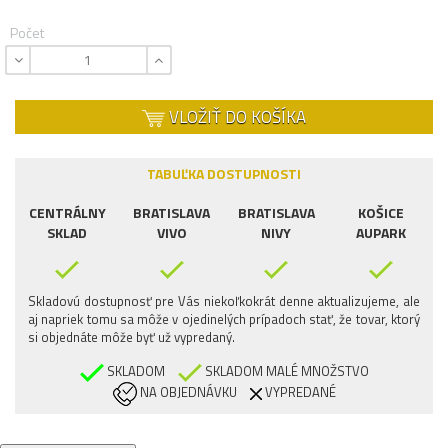
Počet
VLOŽIŤ DO KOŠÍKA
TABUĽKA DOSTUPNOSTI
CENTRÁLNY
BRATISLAVA
BRATISLAVA
KOŠICE
SKLAD
VIVO
NIVY
AUPARK
Skladovú dostupnosť pre Vás niekoľkokrát denne aktualizujeme, ale
aj napriek tomu sa môže v ojedinelých prípadoch stať, že tovar, ktorý
si objednáte môže byť už vypredaný.
SKLADOM
SKLADOM MALÉ MNOŽSTVO
NA OBJEDNÁVKU
VYPREDANÉ