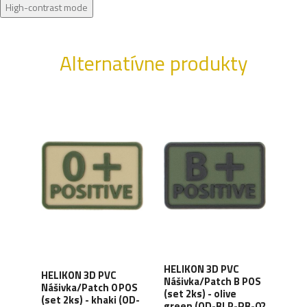
High-contrast mode
Alternatívne produkty
HELIKON 3D PVC
HELIKON 3D PVC
HEL
Nášivka/Patch B POS
Nášivka/Patch 0 POS
Náši
(set 2ks) - olive
 -
(set 2ks) - khaki (OD-
(set
green (OD-BLP-RB-02