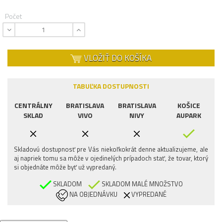
Počet
VLOŽIŤ DO KOŠÍKA
TABUĽKA DOSTUPNOSTI
CENTRÁLNY
BRATISLAVA
BRATISLAVA
KOŠICE
SKLAD
VIVO
NIVY
AUPARK
Skladovú dostupnosť pre Vás niekoľkokrát denne aktualizujeme, ale
aj napriek tomu sa môže v ojedinelých prípadoch stať, že tovar, ktorý
si objednáte môže byť už vypredaný.
SKLADOM
SKLADOM MALÉ MNOŽSTVO
NA OBJEDNÁVKU
VYPREDANÉ