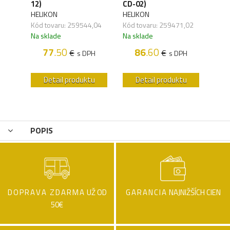
12)
CD-02)
HELI
HELIKON
HELIKON
Kód 
,03
Kód tovaru: 259544,04
Kód tovaru: 259471,02
Na s
Na sklade
Na sklade
1
77
.50
86
.60
€
€
PH
s DPH
s DPH
u
Detail produktu
Detail produktu
POPIS
DOPRAVA ZDARMA
UŽ OD
GARANCIA
NAJNIŽŠÍCH CIEN
50€