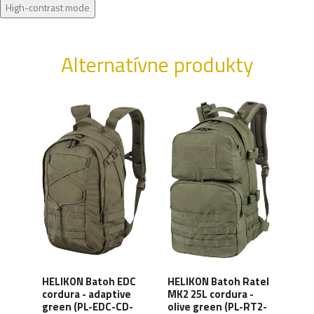
High-contrast mode
Alternatívne produkty
HELIKON Batoh EDC
HELIKON Batoh Ratel
HEL
cordura - adaptive
MK2 25L cordura -
Raid
L-
green (PL-EDC-CD-
olive green (PL-RT2-
gree