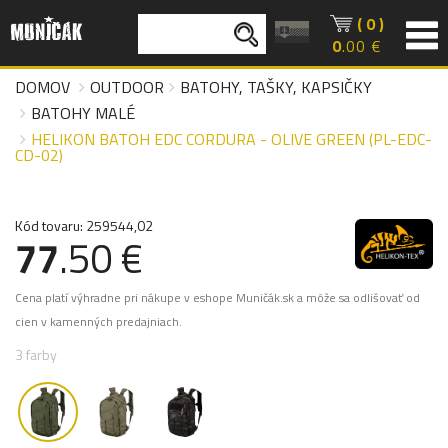
( 0 )
0
.00 €
DOMOV
OUTDOOR
BATOHY, TAŠKY, KAPSIČKY
BATOHY MALÉ
HELIKON BATOH EDC CORDURA - OLIVE GREEN (PL-EDC-
CD-02)
Kód tovaru: 259544,02
77
.50 €
Cena platí výhradne pri nákupe v eshope Muničák.sk a môže sa odlišovať od
cien v kamenných predajniach.
3 farby