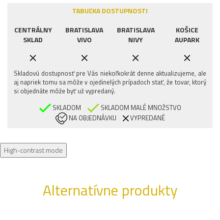
TABUĽKA DOSTUPNOSTI
CENTRÁLNY
BRATISLAVA
BRATISLAVA
KOŠICE
SKLAD
VIVO
NIVY
AUPARK
Skladovú dostupnosť pre Vás niekoľkokrát denne aktualizujeme, ale
aj napriek tomu sa môže v ojedinelých prípadoch stať, že tovar, ktorý
si objednáte môže byť už vypredaný.
SKLADOM
SKLADOM MALÉ MNOŽSTVO
NA OBJEDNÁVKU
VYPREDANÉ
High-contrast mode
Alternatívne produkty