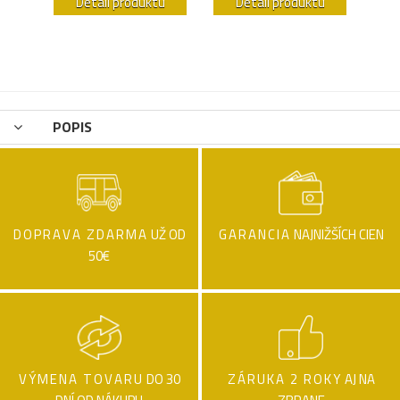
u
Detail produktu
Detail produktu
POPIS
DOPRAVA ZDARMA
UŽ OD
GARANCIA
NAJNIŽŠÍCH CIEN
50€
VÝMENA TOVARU
DO 30
ZÁRUKA 2 ROKY
AJ NA