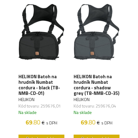
HEL
HELIKON Batoh na
HELIKON Batoh na
hru
hrudník Numbat
hrudník Numbat
reen
cord
cordura - black (TB-
cordura - shadow
brow
NMB-CD-01)
grey (TB-NMB-CD-35)
NMB
HELIKON
HELIKON
HELI
,02
Kód tovaru: 259676,01
Kód tovaru: 259676,04
Kód 
Na sklade
Na sklade
Na s
PH
69
.80
69
.80
€
€
s DPH
s DPH