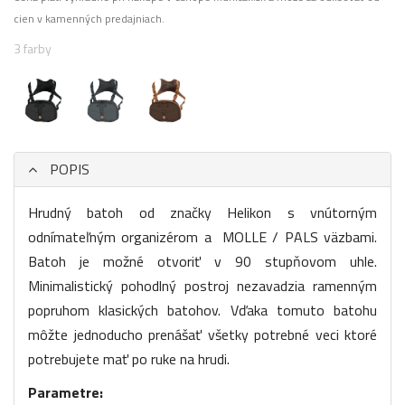
cien v kamenných predajniach.
3 farby
POPIS
Hrudný batoh od značky Helikon s vnútorným
odnímateľným organizérom a MOLLE / PALS väzbami.
Batoh je možné otvoriť v 90 stupňovom uhle.
Minimalistický pohodlný postroj nezavadzia ramenným
popruhom klasických batohov. Vďaka tomuto batohu
môžte jednoducho prenášať všetky potrebné veci ktoré
potrebujete mať po ruke na hrudi.
Parametre: