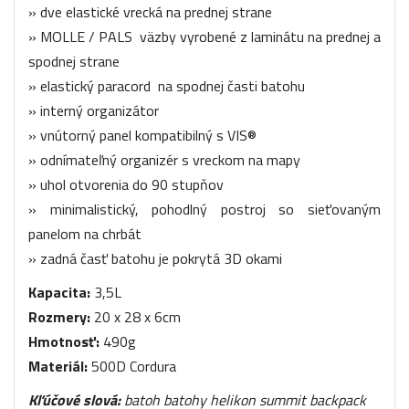
» dve elastické vrecká na prednej strane
» MOLLE / PALS väzby vyrobené z laminátu na prednej a
spodnej strane
» elastický paracord na spodnej časti batohu
» interný organizátor
» vnútorný panel kompatibilný s VIS®
» odnímateľný organizér s vreckom na mapy
» uhol otvorenia do 90 stupňov
» minimalistický, pohodlný postroj so sieťovaným
panelom na chrbát
» zadná časť batohu je pokrytá 3D okami
Kapacita:
3,5L
Rozmery:
20 x 28 x 6cm
Hmotnosť:
490g
Materiál:
500D Cordura
Kľúčové slová:
batoh batohy helikon summit backpack