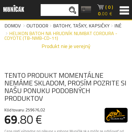
( 0 )
0
.00 €
DOMOV
OUTDOOR
BATOHY, TAŠKY, KAPSIČKY
INÉ
HELIKON BATOH NA HRUDNÍK NUMBAT CORDURA -
COYOTE (TB-NMB-CD-11)
Produkt nie je verejný
TENTO PRODUKT MOMENTÁLNE
NEMÁME SKLADOM, PROSÍM POZRITE SI
NAŠU PONUKU PODOBNÝCH
PRODUKTOV
Kód tovaru: 259676,02
69
.80 €
Cena platí výhradne pri nákupe v eshope Muničák.sk a môže sa odlišovať od