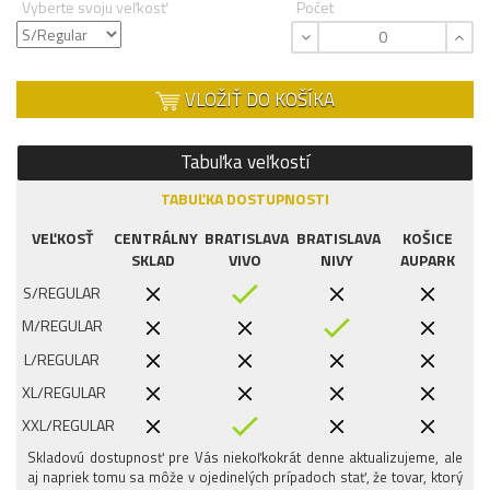
Vyberte svoju veľkosť
Počet
VLOŽIŤ DO KOŠÍKA
Tabuľka veľkostí
TABUĽKA DOSTUPNOSTI
VEĽKOSŤ
CENTRÁLNY
BRATISLAVA
BRATISLAVA
KOŠICE
SKLAD
VIVO
NIVY
AUPARK
S/REGULAR
M/REGULAR
L/REGULAR
XL/REGULAR
XXL/REGULAR
Skladovú dostupnosť pre Vás niekoľkokrát denne aktualizujeme, ale
aj napriek tomu sa môže v ojedinelých prípadoch stať, že tovar, ktorý