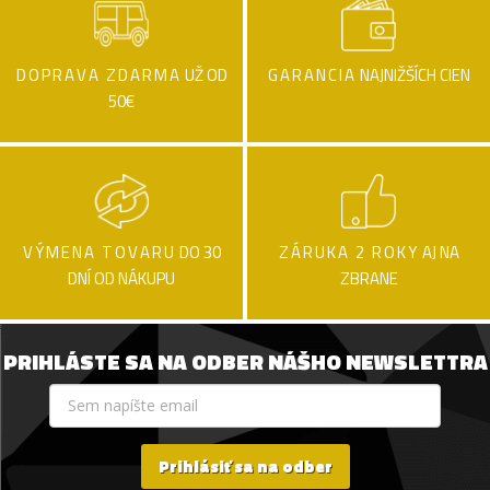
DOPRAVA ZDARMA
UŽ OD
GARANCIA
NAJNIŽŠÍCH CIEN
50€
VÝMENA TOVARU
DO 30
ZÁRUKA 2 ROKY
AJ NA
DNÍ OD NÁKUPU
ZBRANE
PRIHLÁSTE SA NA ODBER NÁŠHO NEWSLETTRA
Prihlásiť sa na odber