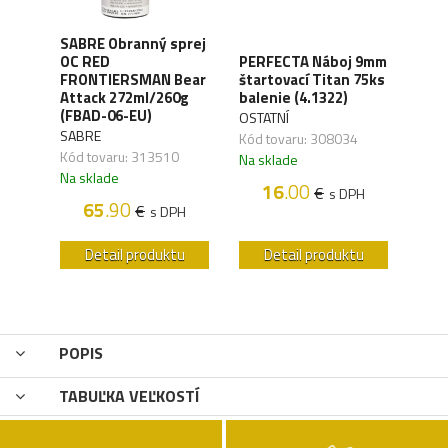
SABRE Obranný sprej
OC RED
PERFECTA Náboj 9mm
CO2 
FRONTIERSMAN Bear
štartovací Titan 75ks
Silv
ck
Attack 272ml/260g
balenie (4.1322)
(4.1
(FBAD-06-EU)
OSTATNÍ
UMA
SABRE
,04
Kód tovaru: 308034
Kód 
Kód tovaru: 313510
Na sklade
Na s
Na sklade
16
.00
€
H
s DPH
65
.90
€
s DPH
u
Detail produktu
Detail produktu
POPIS
TABUĽKA VEĽKOSTÍ