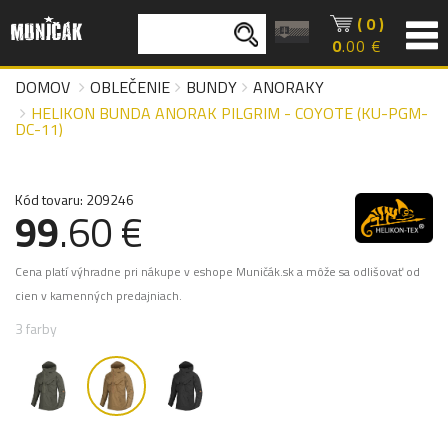
( 0 )
0
.00 €
DOMOV
OBLEČENIE
BUNDY
ANORAKY
HELIKON BUNDA ANORAK PILGRIM - COYOTE (KU-PGM-
DC-11)
Kód tovaru: 209246
99
.60 €
Cena platí výhradne pri nákupe v eshope Muničák.sk a môže sa odlišovať od
cien v kamenných predajniach.
3 farby