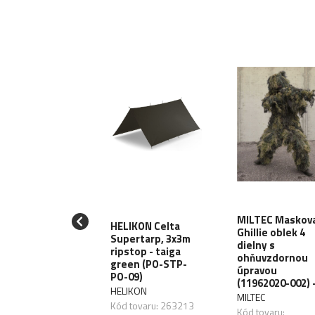
MILTEC Maskova
SCO
HELIKON Celta
Ghillie oblek 4
uflážna farba
Supertarp, 3x3m
dielny s
zbraň, sprej
ripstop - taiga
ohňuvzdornou
ml - sandgelb /
green (PO-STP-
úpravou
štna
PO-09)
(11962020-002) 
SCO
HELIKON
MILTEC
 tovaru: 263546
Kód tovaru: 263213
Kód tovaru: