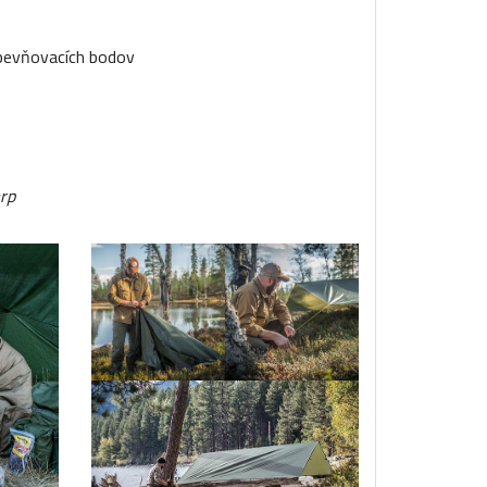
pevňovacích bodov
arp