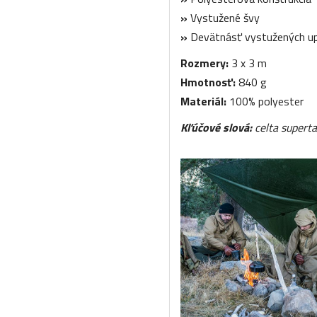
»
Vystužené švy
»
Devätnásť vystužených u
Rozmery:
3 x 3 m
Hmotnosť:
840 g
Materiál:
100% polyester
Kľúčové slová:
celta supert