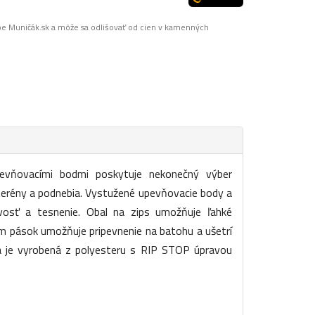
pe Muničák.sk a môže sa odlišovať od cien v kamenných
pevňovacími bodmi poskytuje nekonečný výber
terény a podnebia. Vystužené upevňovacie body a
ivosť a tesnenie. Obal na zips umožňuje ľahké
em pások umožňuje pripevnenie na batohu a ušetrí
ta je vyrobená z polyesteru s RIP STOP úpravou