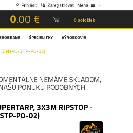
Prihlásiť
Zaregistrovať
Mena
0
.00 €
Košík:
0 položiek
BAOBRANA
ŠPECIALITKY
VÝROBCOVIA
REEN (PO-STP-PO-02)
OMENTÁLNE NEMÁME SKLADOM,
I NAŠU PONUKU PODOBNÝCH
UPERTARP, 3X3M RIPSTOP -
-STP-PO-02)