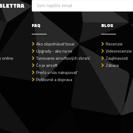
WSLETTRA
FAQ
BLOG
Ako objednávať tovar
Recenzie
Upgrady - ako na ne
Videorecenzie
 online
Tunovanie airsoftových zbraní
Zaujímavosti
Čo je airsoft
Zábava
Prečo u nás nakupovať
Poštovné a doprava