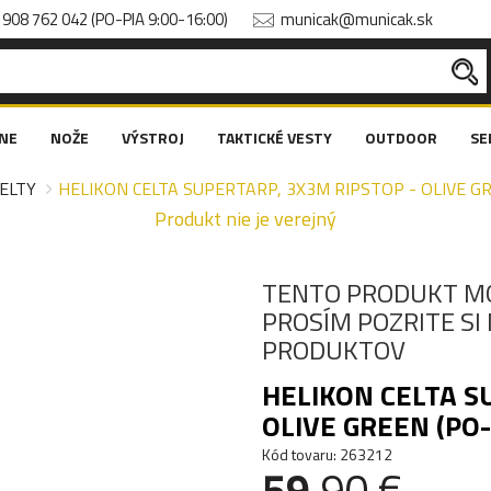
908 762 042 (PO-PIA 9:00-16:00)
municak@municak.sk
NE
NOŽE
VÝSTROJ
TAKTICKÉ VESTY
OUTDOOR
SE
ELTY
HELIKON CELTA SUPERTARP, 3X3M RIPSTOP - OLIVE G
Produkt nie je verejný
TENTO PRODUKT M
PROSÍM POZRITE S
PRODUKTOV
HELIKON CELTA S
OLIVE GREEN (PO
Kód tovaru: 263212
59
.90 €