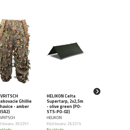
VRITSCH
HELIKON Celta
HELIKON Celta
skovacie Ghillie
Supertarp, 2x2,5m
Supertarp, 2x2
havice - amber
- olive green (PO-
- black (PO-STS
15A2)
STS-PO-02)
PO-01)
VRITSCH
HELIKON
HELIKON
d tovaru: 263251
Kód tovaru: 263215
Kód tovaru: 2632
 sklade
Na sklade
Na sklade