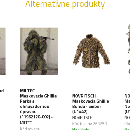
Alternatívne produkty
cí
MILTEC
Maskovacia Ghillie
NOVRITSCH
NO
Parka s
Maskovacia Ghillie
Ma
ohňuvzdornou
Bunda - amber
No
úpravou
(U14A2)
(U
-
(11962120-002) -
NOVRITSCH
NO
MILTEC
Kód tovaru: 263250
Kó
Kód tovaru:
Na sklade
Na