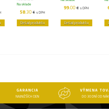
Na sklade
99
.00
€
s DPH
58
.30
€
H
s DPH
u
Detail produktu
Detail produktu
GARANCIA
VÝMENA TOV
NAJNIŽŠÍCH CIEN
DO 30 DNÍ OD NÁ