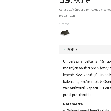
Cena platí výhradne pri nákupe v esho
predajniach.
1 farba
POPIS
Univerzálna celta s 19 u
možných využití pre všetky 
lepené švy zaručujú trvanl
balenie, aj keď je mokrý. Os
tak vnútornú kapacitu. Cel
proti pretrhnutiu.
Parametre:
»
Polyesterová konštrukcia