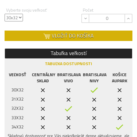
Vyberte svoju veľkosť
Počet
VLOŽIŤ DO KOŠÍKA
Tabuľka veľkostí
TABUĽKA DOSTUPNOSTI
VEĽKOSŤ
CENTRÁLNY
BRATISLAVA
BRATISLAVA
KOŠICE
SKLAD
VIVO
NIVY
AUPARK
30X32
31X32
32X32
33X32
34X32
Skladovú dostupnosť pre Vás niekoľkokrát denne aktualizujeme, ale