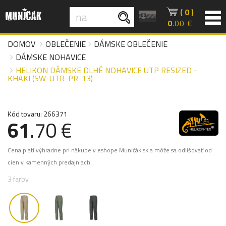
( 0 )
0
.00 €
DOMOV
OBLEČENIE
DÁMSKE OBLEČENIE
DÁMSKE NOHAVICE
HELIKON DÁMSKE DLHÉ NOHAVICE UTP RESIZED -
KHAKI (SW-UTR-PR-13)
Kód tovaru: 266371
61
.70 €
Cena platí výhradne pri nákupe v eshope Muničák.sk a môže sa odlišovať od
cien v kamenných predajniach.
3 farby