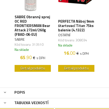
SABRE Obranný sprej
OC RED
PERFECTA Náboj 9mm
CO2 
FRONTIERSMAN Bear
štartovací Titan 75ks
Silv
ck
Attack 272ml/260g
balenie (4.1322)
(4.1
(FBAD-06-EU)
OSTATNÍ
UMA
SABRE
,04
Kód tovaru: 308034
Kód 
Kód tovaru: 313510
Na sklade
Na s
Na sklade
16
.00
€
H
s DPH
65
.90
€
s DPH
u
Detail produktu
Detail produktu
POPIS
TABUĽKA VEĽKOSTÍ