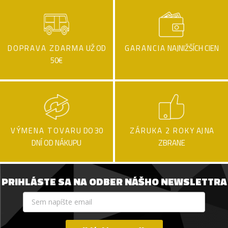
DOPRAVA ZDARMA
UŽ OD
GARANCIA
NAJNIŽŠÍCH CIEN
50€
VÝMENA TOVARU
DO 30
ZÁRUKA 2 ROKY
AJ NA
DNÍ OD NÁKUPU
ZBRANE
PRIHLÁSTE SA NA ODBER NÁŠHO NEWSLETTRA