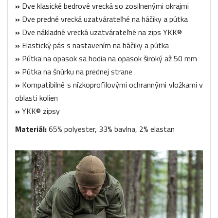
»
Dve klasické bedrové vrecká so zosilnenými okrajmi
»
Dve predné vrecká uzatvárateľné na háčiky a pútka
»
Dve nákladné vrecká uzatvárateľné na zips YKK®
»
Elastický pás s nastavením na háčiky a pútka
»
Pútka na opasok sa hodia na opasok široký až 50 mm
»
Pútka na šnúrku na prednej strane
»
Kompatibilné s nízkoprofilovými ochrannými vložkami v
oblasti kolien
»
YKK® zipsy
Materiál:
65% polyester, 33% bavlna, 2% elastan