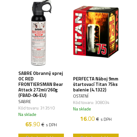
SABRE Obranný sprej
OC RED
PERFECTA Náboj 9mm
CO2 
FRONTIERSMAN Bear
štartovací Titan 75ks
Silv
ck
Attack 272ml/260g
balenie (4.1322)
(4.1
(FBAD-06-EU)
OSTATNÍ
UMA
SABRE
,04
Kód tovaru: 308034
Kód 
Kód tovaru: 313510
Na sklade
Na s
Na sklade
16
.00
€
H
s DPH
65
.90
€
s DPH