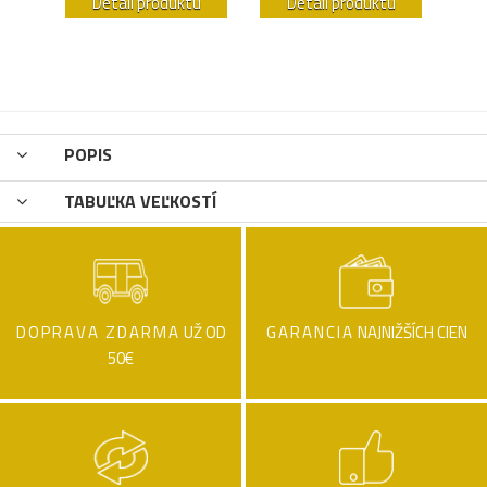
u
Detail produktu
Detail produktu
POPIS
TABUĽKA VEĽKOSTÍ
DOPRAVA ZDARMA
UŽ OD
GARANCIA
NAJNIŽŠÍCH CIEN
50€