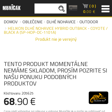
( 0 )
0
.00 €
DOMOV
OBLEČENIE
DLHÉ NOHAVICE
OUTDOOR
HELIKON DLHÉ NOHAVICE HYBRID OUTBACK - COYOTE /
BLACK A (SP-HOP-DC-1101A)
Produkt nie je verejný
TENTO PRODUKT MOMENTÁLNE
NEMÁME SKLADOM, PROSÍM POZRITE SI
NAŠU PONUKU PODOBNÝCH
PRODUKTOV
Kód tovaru: 205625
68
.90 €
Cena platí výhradne pri nákupe v eshope Muničák.sk a môže sa odlišovať od