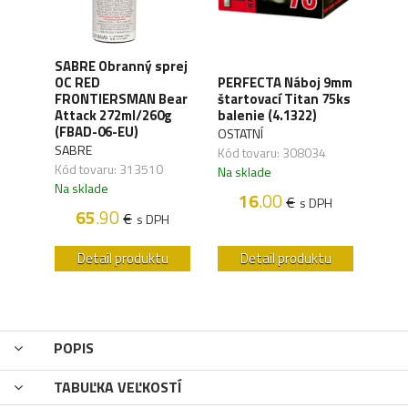
SABRE Obranný sprej
OC RED
PERFECTA Náboj 9mm
CO2 
M
FRONTIERSMAN Bear
štartovací Titan 75ks
Silv
Attack 272ml/260g
balenie (4.1322)
(4.1
(FBAD-06-EU)
OSTATNÍ
UMA
SABRE
Kód tovaru: 308034
Kód 
Kód tovaru: 313510
Na sklade
Na s
Na sklade
16
.00
€
s DPH
H
65
.90
€
s DPH
u
Detail produktu
Detail produktu
POPIS
TABUĽKA VEĽKOSTÍ