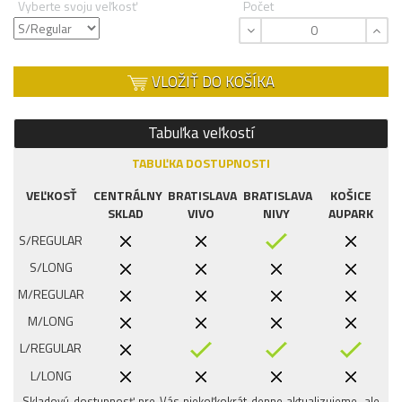
Vyberte svoju veľkosť
Počet
VLOŽIŤ DO KOŠÍKA
Tabuľka veľkostí
TABUĽKA DOSTUPNOSTI
VEĽKOSŤ
CENTRÁLNY
BRATISLAVA
BRATISLAVA
KOŠICE
SKLAD
VIVO
NIVY
AUPARK
S/REGULAR
S/LONG
M/REGULAR
M/LONG
L/REGULAR
L/LONG
Skladovú dostupnosť pre Vás niekoľkokrát denne aktualizujeme, ale