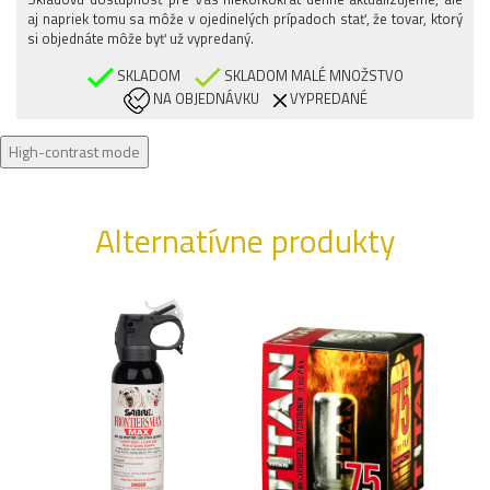
XL/REGULAR
aj napriek tomu sa môže v ojedinelých prípadoch stať, že tovar, ktorý
XL/LONG
si objednáte môže byť už vypredaný.
XXL/REGULAR
SKLADOM
SKLADOM MALÉ MNOŽSTVO
NA OBJEDNÁVKU
VYPREDANÉ
XXL/LONG
High-contrast mode
Alternatívne produkty