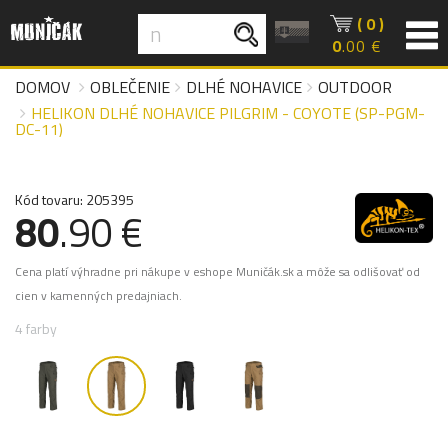
( 0 )
0
.00 €
DOMOV
OBLEČENIE
DLHÉ NOHAVICE
OUTDOOR
HELIKON DLHÉ NOHAVICE PILGRIM - COYOTE (SP-PGM-
DC-11)
Kód tovaru: 205395
80
.90 €
Cena platí výhradne pri nákupe v eshope Muničák.sk a môže sa odlišovať od
cien v kamenných predajniach.
4 farby