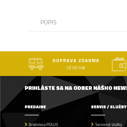
POPIS
DOPRAVA ZDARMA
UŽ OD 50€
PRIHLÁSTE SA NA ODBER NÁŠHO NE
PREDAJNE
SERVIS / SLUŽBY
Bratislava POLUS
Servisné služby