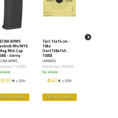
ECNA ARMS
Terč 14x14 cm -
SPECNA ARMS
sobník M4/M16
10ks
LiPo batéria 11
Mag Mid-Cap
(terč138x145-
1000mAh 3S 20
5BB - čierny
1000)
TDean (1pack)
ECNA ARMS
UMAREX
SPECNA ARMS
d tovaru: 114382
Kód tovaru: 306065
Kód tovaru: 1176
 sklade
Na sklade
Na sklade
12
.90
0
.60
18
.50
€
€
€
s DPH
s DPH
s D
Detail produktu
Detail produktu
Detail produk