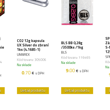
j
SP
CO2 12g kapsula
BLS BB 0,28g
Zá
UX Silver do zbraní
nie
/3500ks /1kg
S-
1ks (4.1685-1)
12
BLS
UMAREX
SP
Kód tovaru: 116465
Kód tovaru: 305006
34
Kó
Na sklade
Na sklade
Na
9
.00
€
s DPH
0
.70
€
s DPH
H
u
Detail produktu
Detail produktu