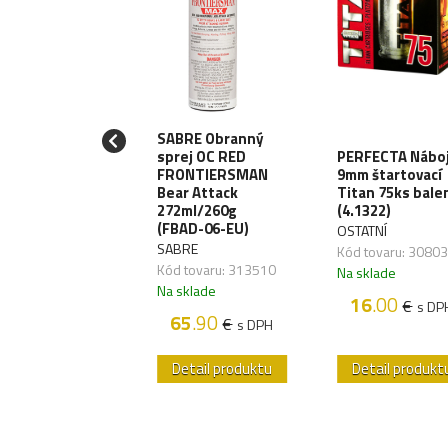
SABRE Obranný
LE10 Meč
sprej OC RED
PERFECTA Nábo
izashi 53cm -
FRONTIERSMAN
9mm štartovací
rung
Bear Attack
Titan 75ks bale
od/Black
272ml/260g
(4.1322)
ATNÍ
(FBAD-06-EU)
OSTATNÍ
 tovaru:
SABRE
Kód tovaru: 3080
828,04
Kód tovaru: 313510
Na sklade
sklade
Na sklade
16
.00
€
s DP
89
.60
€
s DPH
65
.90
€
s DPH
etail produktu
Detail produktu
Detail produkt