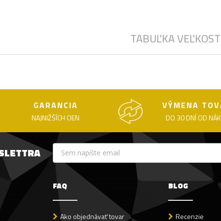
TABUĽKA VEĽKOST
GARANCIA
VÝMENA TOV
NAJNIŽŠÍCH CIEN
DO 30 DNÍ OD NÁ
WSLETTRA
FAQ
BLOG
Ako objednávať tovar
Recenzie