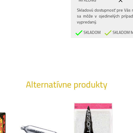
L/REGULAR
Skladovú dostupnosť pre Vás n
sa môže v ojedinelých prípad
L/LONG
vypredaný.
L/XLONG
SKLADOM
SKLADOM M
XL/REGULAR
XL/LONG
XL/XLONG
XXL/REGULAR
XXL/LONG
XXL/XLONG
Alternatívne produkty
3XL/REGULAR
3XL/LONG