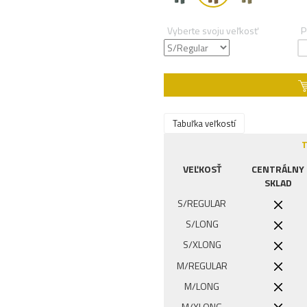
Vyberte svoju veľkosť
P
Tabuľka veľkostí
T
VEĽKOSŤ
CENTRÁLNY
SKLAD
S/REGULAR
S/LONG
S/XLONG
M/REGULAR
M/LONG
M/XLONG