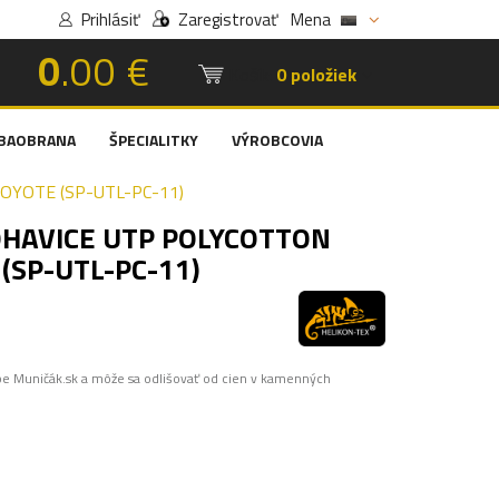
Prihlásiť
Zaregistrovať
Mena
0
.00 €
Košík:
0 položiek
BAOBRANA
ŠPECIALITKY
VÝROBCOVIA
OYOTE (SP-UTL-PC-11)
OHAVICE UTP POLYCOTTON
(SP-UTL-PC-11)
pe Muničák.sk a môže sa odlišovať od cien v kamenných