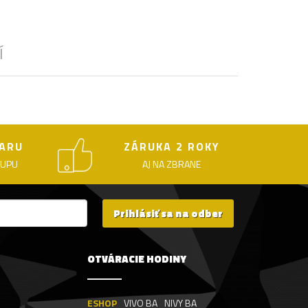
Í
ARU
ZÁRUKA 2 ROKY
KUPU
AJ NA ZBRANE
Prihlásiť sa na odber
OTVÁRACIE HODINY
ESHOP
VIVO BA
NIVY BA