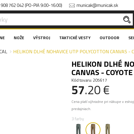
908 762 042 (PO-PIA 9:00-16:00)
municak@municak.sk
NE
NOŽE
VÝSTROJ
TAKTICKÉ VESTY
OUTDOOR
SE
CAL
HELIKON DLHÉ NOHAVICE UTP POLYCOTTON CANVAS - C
HELIKON DLHÉ N
CANVAS - COYOTE 
Kód tovaru: 205617
57
.20 €
Cena platí výhradne pri nákupe v esho
predajniach.
3 farby