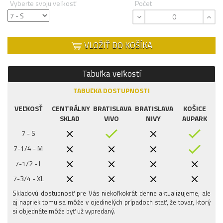
Vyberte svoju veľkosť
Počet
VLOŽIŤ DO KOŠÍKA
Tabuľka veľkostí
TABUĽKA DOSTUPNOSTI
VEĽKOSŤ
CENTRÁLNY
BRATISLAVA
BRATISLAVA
KOŠICE
SKLAD
VIVO
NIVY
AUPARK
7 - S
7-1/4 - M
7-1/2 - L
7-3/4 - XL
Skladovú dostupnosť pre Vás niekoľkokrát denne aktualizujeme, ale
aj napriek tomu sa môže v ojedinelých prípadoch stať, že tovar, ktorý
si objednáte môže byť už vypredaný.