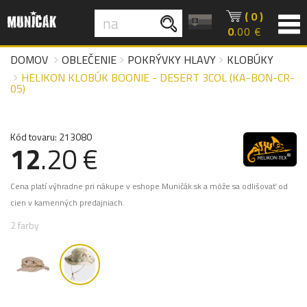
( 0 )
0
.00 €
DOMOV
OBLEČENIE
POKRÝVKY HLAVY
KLOBÚKY
HELIKON KLOBÚK BOONIE - DESERT 3COL (KA-BON-CR-
05)
Kód tovaru: 213080
12
.20 €
Cena platí výhradne pri nákupe v eshope Muničák.sk a môže sa odlišovať od
cien v kamenných predajniach.
2 farby