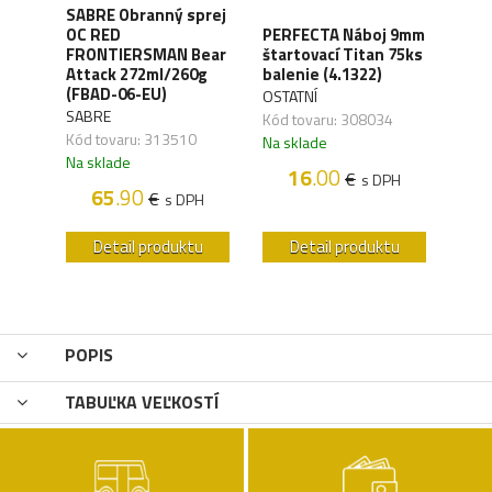
SABRE Obranný sprej
OC RED
PERFECTA Náboj 9mm
CO2 
M
FRONTIERSMAN Bear
štartovací Titan 75ks
Silv
Attack 272ml/260g
balenie (4.1322)
(4.1
(FBAD-06-EU)
OSTATNÍ
UMA
SABRE
Kód tovaru: 308034
Kód 
Kód tovaru: 313510
Na sklade
Na s
Na sklade
16
.00
€
s DPH
H
65
.90
€
s DPH
u
Detail produktu
Detail produktu
POPIS
TABUĽKA VEĽKOSTÍ