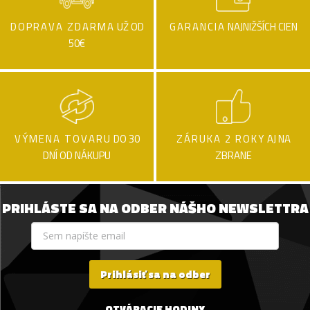
DOPRAVA ZDARMA
UŽ OD
GARANCIA
NAJNIŽŠÍCH CIEN
50€
VÝMENA TOVARU
DO 30
ZÁRUKA 2 ROKY
AJ NA
DNÍ OD NÁKUPU
ZBRANE
PRIHLÁSTE SA NA ODBER NÁŠHO NEWSLETTRA
Prihlásiť sa na odber
OTVÁRACIE HODINY