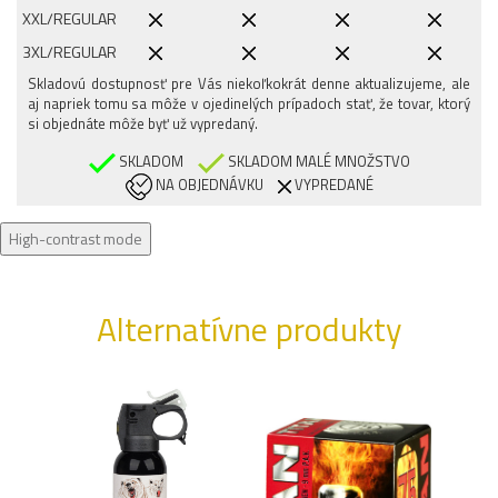
XXL/REGULAR
3XL/REGULAR
Skladovú dostupnosť pre Vás niekoľkokrát denne aktualizujeme, ale
4XL/REGULAR
aj napriek tomu sa môže v ojedinelých prípadoch stať, že tovar, ktorý
si objednáte môže byť už vypredaný.
SKLADOM
SKLADOM MALÉ MNOŽSTVO
NA OBJEDNÁVKU
VYPREDANÉ
High-contrast mode
Alternatívne produkty