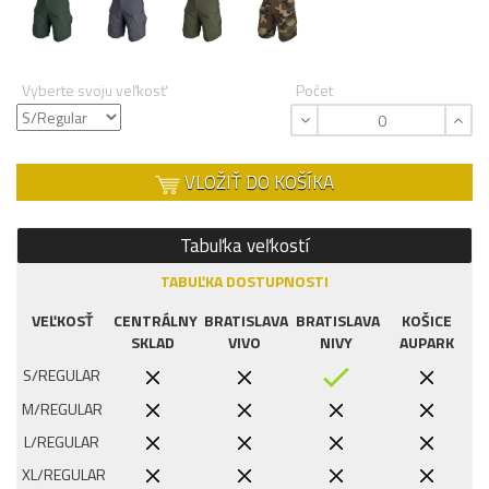
Vyberte svoju veľkosť
Počet
VLOŽIŤ DO KOŠÍKA
Tabuľka veľkostí
TABUĽKA DOSTUPNOSTI
VEĽKOSŤ
CENTRÁLNY
BRATISLAVA
BRATISLAVA
KOŠICE
SKLAD
VIVO
NIVY
AUPARK
S/REGULAR
M/REGULAR
L/REGULAR
XL/REGULAR