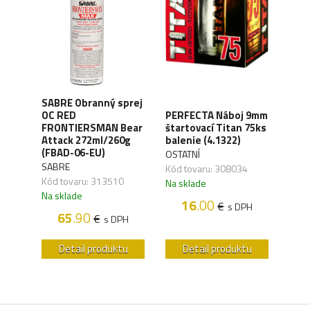
SABRE Obranný sprej
OC RED
PERFECTA Náboj 9mm
CO2 
M
FRONTIERSMAN Bear
štartovací Titan 75ks
Silv
Attack 272ml/260g
balenie (4.1322)
(4.1
(FBAD-06-EU)
OSTATNÍ
UMA
SABRE
Kód tovaru: 308034
Kód 
Kód tovaru: 313510
Na sklade
Na s
Na sklade
16
.00
€
s DPH
H
65
.90
€
s DPH
u
Detail produktu
Detail produktu