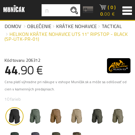
( 0 )
0
.00 €
DOMOV
OBLEČENIE
KRÁTKE NOHAVICE
TACTICAL
HELIKON KRÁTKE NOHAVICE UTS 11" RIPSTOP - BLACK
(SP-UTK-PR-01)
Kód tovaru: 206312
44
.90 €
Cena platí výhradne pri nákupe v eshope Muničák.sk a môže sa odlišovať od
cien v kamenných predajniach.
10 farieb