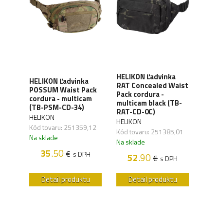
HELIKON Ľadvinka
ez
HELIKON Ľadvinka
HEL
RAT Concealed Waist
 bag
POSSUM Waist Pack
RAT
Pack cordura -
am
cordura - multicam
Pack
multicam black (TB-
D-0C)
(TB-PSM-CD-34)
701
RAT-CD-0C)
HELIKON
HELI
HELIKON
,08
Kód tovaru: 251359,12
Kód 
Kód tovaru: 251385,01
Na sklade
Na s
Na sklade
35
.50
€
H
s DPH
52
.90
€
s DPH
u
Detail produktu
Detail produktu