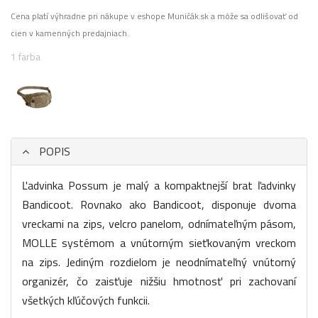
Cena platí výhradne pri nákupe v eshope Muničák.sk a môže sa odlišovať od
cien v kamenných predajniach.
1 farba
POPIS
Ľadvinka Possum je malý a kompaktnejší brat ľadvinky
Bandicoot. Rovnako ako Bandicoot, disponuje dvoma
vreckami na zips, velcro panelom, odnímateľným pásom,
MOLLE systémom a vnútorným sieťkovaným vreckom
na zips. Jediným rozdielom je neodnímateľný vnútorný
organizér, čo zaisťuje nižšiu hmotnosť pri zachovaní
všetkých kľúčových funkcii.