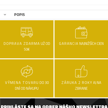
POPIS
DOPRAVA ZDARMA
UŽ OD
GARANCIA
NAJNIŽŠÍCH CIEN
50€
VÝMENA TOVARU
DO 30
ZÁRUKA 2 ROKY
AJ NA
DNÍ OD NÁKUPU
ZBRANE
PRIHLÁSTE SA NA ODBER NÁŠHO NEWSLETTRA