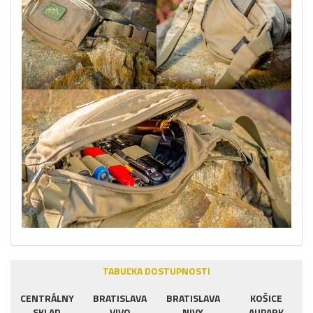
TABUĽKA DOSTUPNOSTI
CENTRÁLNY
BRATISLAVA
BRATISLAVA
KOŠICE
SKLAD
VIVO
NIVY
AUPARK