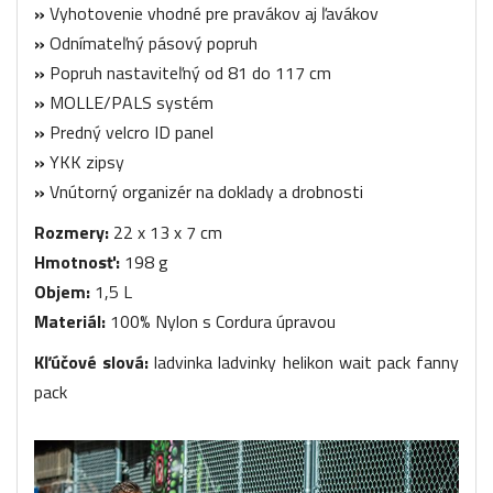
»
Vyhotovenie vhodné pre pravákov aj ľavákov
»
Odnímateľný pásový popruh
»
Popruh nastaviteľný od 81 do 117 cm
»
MOLLE/PALS systém
»
Predný velcro ID panel
»
YKK zipsy
»
Vnútorný organizér na doklady a drobnosti
Rozmery:
22 x 13 x 7 cm
Hmotnosť:
198 g
Objem:
1,5 L
Materiál:
100% Nylon s Cordura úpravou
Kľúčové slová:
ladvinka ladvinky helikon wait pack fanny
pack