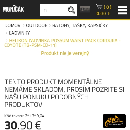
( 0 )
0
.00 €
DOMOV
OUTDOOR
BATOHY, TAŠKY, KAPSIČKY
ĽADVINKY
HELIKON ĽADVINKA POSSUM WAIST PACK CORDURA -
COYOTE (TB-PSM-CD-11)
Produkt nie je verejný
TENTO PRODUKT MOMENTÁLNE
NEMÁME SKLADOM, PROSÍM POZRITE SI
NAŠU PONUKU PODOBNÝCH
PRODUKTOV
Kód tovaru: 251359,04
30
.90 €