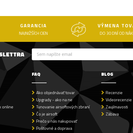
GARANCIA
VÝMENA TOV
NAJNIŽŠÍCH CIEN
DO 30 DNÍ OD NÁ
WSLETTRA
FAQ
BLOG
Ako objednávať tovar
Recenzie
Upgrady - ako na ne
Videorecenzie
 online
Tunovanie airsoftových zbraní
Zaujímavosti
Čo je airsoft
Zábava
Prečo u nás nakupovať
Poštovné a doprava