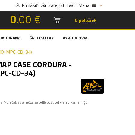
Prihlásiť
Zaregistrovať
Mena
0
.00 €
Košík:
0 položiek
BAOBRANA
ŠPECIALITKY
VÝROBCOVIA
MO-MPC-CD-34)
MAP CASE CORDURA -
PC-CD-34)
pe Muničák.sk a môže sa odlišovať od cien v kamenných