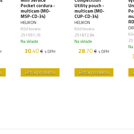
&E
Mini Service
Competition
vy
Pocket cordura -
Utility pouch -
Un
multicam (MO-
multicam (MO-
Po
MSP-CD-34)
CUP-CD-34)
mu
RD
HELIKON
HELIKON
DI
Kód tovaru:
Kód tovaru:
Kód
251997,76
251872,84
25
Na sklade
Na sklade
Na
30
.40
28
.70
€
€
H
s DPH
s DPH
u
Detail produktu
Detail produktu