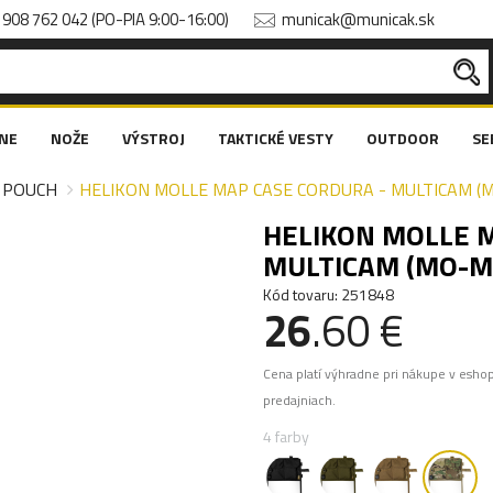
908 762 042 (PO-PIA 9:00-16:00)
municak@municak.sk
NE
NOŽE
VÝSTROJ
TAKTICKÉ VESTY
OUTDOOR
SE
 POUCH
HELIKON MOLLE MAP CASE CORDURA - MULTICAM (
HELIKON MOLLE 
MULTICAM (MO-M
Kód tovaru: 251848
26
.60 €
Cena platí výhradne pri nákupe v esho
predajniach.
4 farby