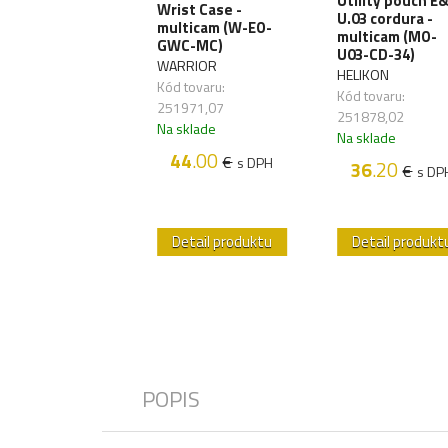
i Service
Utility pouch E
Wrist Case -
ket cordura -
U.03 cordura -
multicam (W-EO-
yote (MO-MSP-
multicam (MO-
GWC-MC)
-11)
U03-CD-34)
WARRIOR
IKON
HELIKON
Kód tovaru:
 tovaru:
Kód tovaru:
251971,07
997,75
251878,02
Na sklade
sklade
Na sklade
44
.00
€
s DPH
25
.70
36
.20
€
€
s DPH
s DP
etail produktu
Detail produktu
Detail produkt
POPIS