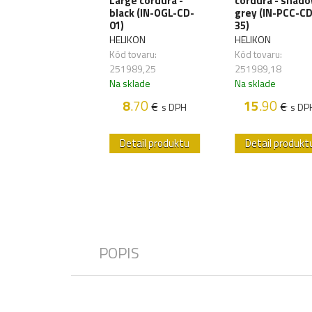
Large cordura -
cordura - shad
ch Rapid -
black (IN-OGL-CD-
grey (IN-PCC-CD
yote (MO-P03-
01)
35)
-11)
HELIKON
HELIKON
IKON
Kód tovaru:
Kód tovaru:
 tovaru:
251989,25
251989,18
871,02
Na sklade
Na sklade
sklade
8
.70
15
.90
€
€
s DPH
s DP
14
.99
€
s DPH
etail produktu
Detail produktu
Detail produkt
POPIS