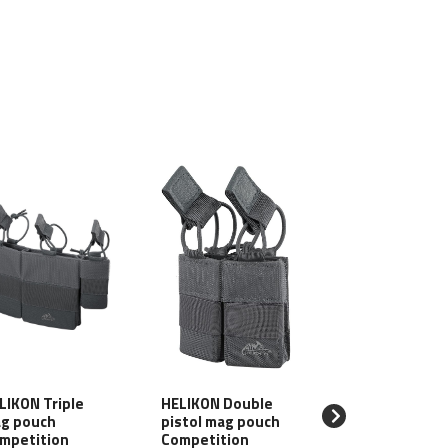
LIKON Triple
HELIKON Double
HELIKON MOLL
g pouch
pistol mag pouch
Pencil Case Ins
mpetition
Competition