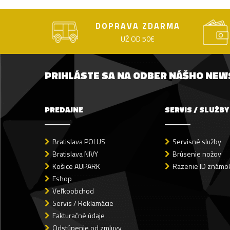
DOPRAVA ZDARMA
UŽ OD 50€
PRIHLÁSTE SA NA ODBER NÁŠHO NE
PREDAJNE
SERVIS / SLUŽBY
Bratislava POLUS
Servisné služby
Bratislava NIVY
Brúsenie nožov
Košice AUPARK
Razenie ID známok
Eshop
Veľkoobchod
Servis / Reklamácie
Fakturačné údaje
Odstúpenie od zmluvy