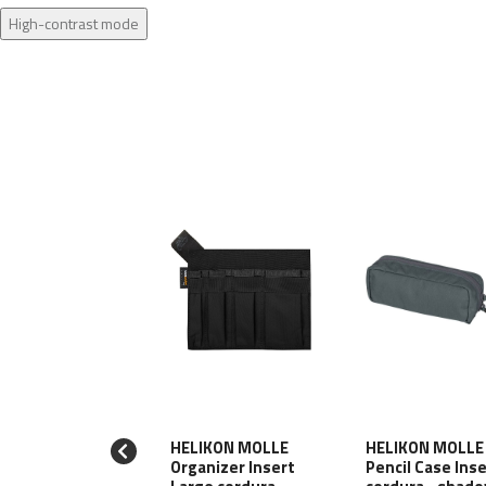
High-contrast mode
LIKON MOLLE
HELIKON MOLLE
HELIKON MOLLE
mpetition
Organizer Insert
Pencil Case Ins
gle pistol mag