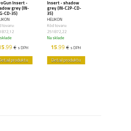
cordura - olive
oGun Insert -
Insert - shadow
green (IN-PCC-
adow grey (IN-
grey (IN-C2P-CD-
02)
G-CD-35)
35)
HELIKON
LIKON
HELIKON
Kód tovaru:
 tovaru:
Kód tovaru:
251989,41
1872,12
251872,22
Na sklade
 sklade
Na sklade
15
.90
€
s D
15
.99
15
.99
€
€
s DPH
s DPH
Detail produktu
Detail produktu
Detail produk