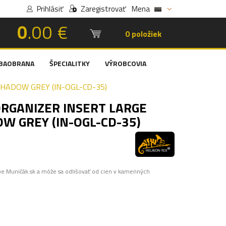
Prihlásiť
Zaregistrovať
Mena
0
.00 €
Košík:
0 položiek
BAOBRANA
ŠPECIALITKY
VÝROBCOVIA
HADOW GREY (IN-OGL-CD-35)
RGANIZER INSERT LARGE
W GREY (IN-OGL-CD-35)
pe Muničák.sk a môže sa odlišovať od cien v kamenných