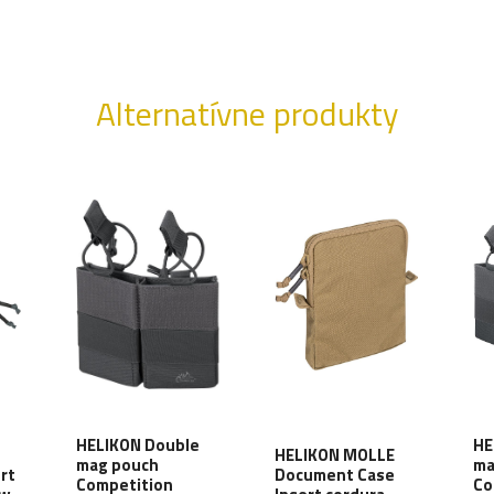
Alternatívne produkty
HELIKON Double
HE
HELIKON MOLLE
mag pouch
ma
ert
Document Case
Competition
Co