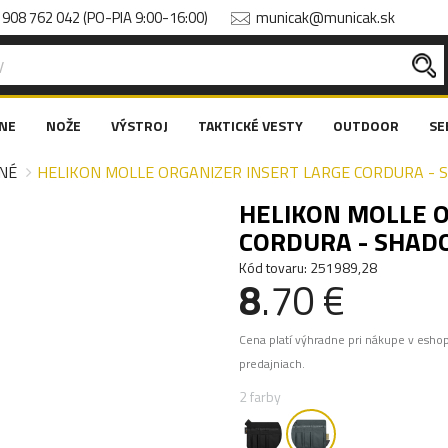
908 762 042 (PO-PIA 9:00-16:00)
municak@municak.sk
NE
NOŽE
VÝSTROJ
TAKTICKÉ VESTY
OUTDOOR
SE
NÉ
HELIKON MOLLE ORGANIZER INSERT LARGE CORDURA - S
HELIKON MOLLE O
CORDURA - SHADO
Kód tovaru: 251989,28
8
.70 €
Cena platí výhradne pri nákupe v esho
predajniach.
2 farby