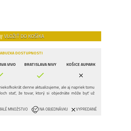
VLOŽIŤ DO KOŠÍKA
ABUĽKA DOSTUPNOSTI
AVA VIVO
BRATISLAVA NIVY
KOŠICE AUPARK
iekoľkokrát denne aktualizujeme, ale aj napriek tomu
och stať, že tovar, ktorý si objednáte môže byť už
ALÉ MNOŽSTVO
NA OBJEDNÁVKU
VYPREDANÉ