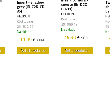
ow
Insert cordura -
Insert - shadow
Tw
-
coyote (IN-DCC-
grey (IN-C2R-CD-
sh
CD-11)
35)
C2
HELIKON
HELIKON
HE
Kód tovaru:
Kód tovaru:
Kód
251989,13
251872,32
25
Na sklade
Na sklade
Na
15
.90
€
H
s DPH
11
.99
€
s DPH
u
Detail produktu
Detail produktu