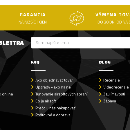
GARANCIA
VÝMENA TOV
NAJNIŽŠÍCH CIEN
DO 30 DNÍ OD NÁ
WSLETTRA
FAQ
BLOG
Ako objednávať tovar
Recenzie
Upgrady - ako na ne
Videorecenzie
 online
Tunovanie airsoftových zbraní
Zaujímavosti
Čo je airsoft
Zábava
Prečo u nás nakupovať
Poštovné a doprava