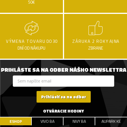
50€
VÝMENA TOVARU
DO 30
ZÁRUKA 2 ROKY
AJ NA
DNÍ OD NÁKUPU
ZBRANE
PRIHLÁSTE SA NA ODBER NÁŠHO NEWSLETTRA
Prihlásiť sa na odber
OTVÁRACIE HODINY
ESHOP
VIVO BA
NIVY BA
AUPARK KE