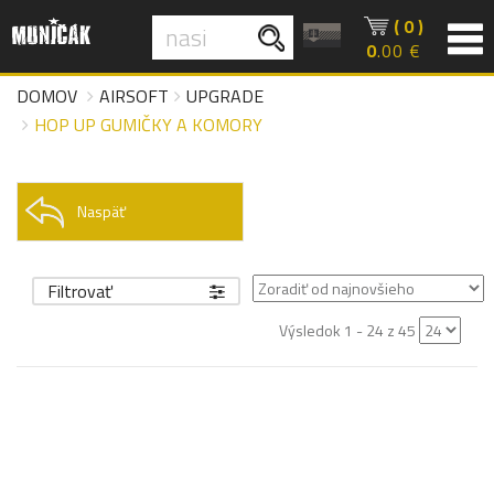
( 0 )
0
.00 €
DOMOV
AIRSOFT
UPGRADE
HOP UP GUMIČKY A KOMORY
Naspäť
Filtrovať
Výsledok 1 - 24 z 45