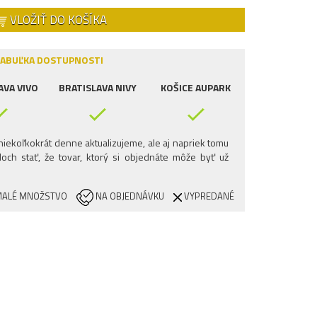
VLOŽIŤ DO KOŠÍKA
ABUĽKA DOSTUPNOSTI
AVA VIVO
BRATISLAVA NIVY
KOŠICE AUPARK
iekoľkokrát denne aktualizujeme, ale aj napriek tomu
och stať, že tovar, ktorý si objednáte môže byť už
ALÉ MNOŽSTVO
NA OBJEDNÁVKU
VYPREDANÉ