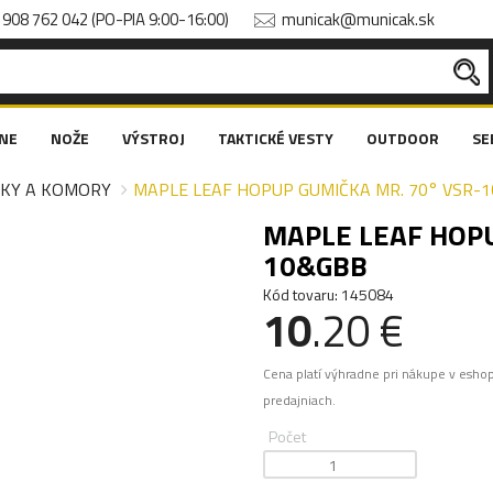
908 762 042 (PO-PIA 9:00-16:00)
municak@municak.sk
NE
NOŽE
VÝSTROJ
TAKTICKÉ VESTY
OUTDOOR
SE
ČKY A KOMORY
MAPLE LEAF HOPUP GUMIČKA MR. 70° VSR-
MAPLE LEAF HOPU
10&GBB
Kód tovaru: 145084
10
.20 €
Cena platí výhradne pri nákupe v esho
predajniach.
Počet