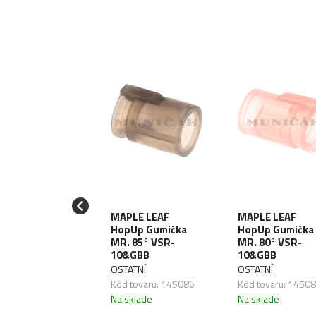
MAPLE LEAF
MAPLE LEAF
LL HopUp
HopUp Gumička
HopUp Gumička
mora pre MB
MR. 85° VSR-
MR. 80° VSR-
perky
10&GBB
10&GBB
LL
OSTATNÍ
OSTATNÍ
 tovaru: 145258
Kód tovaru: 145086
Kód tovaru: 1450
sklade
Na sklade
Na sklade
10
.70
€