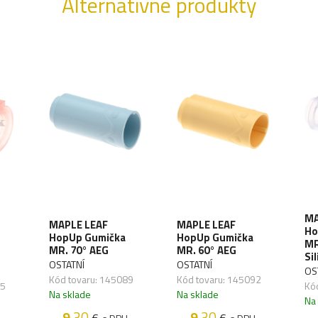
Alternatívne produkty
MA
MAPLE LEAF
MAPLE LEAF
Ho
HopUp Gumička
HopUp Gumička
MR
MR. 70° AEG
MR. 60° AEG
Si
OSTATNÍ
OSTATNÍ
OS
Kód tovaru: 145089
Kód tovaru: 145092
85
Kó
Na sklade
Na sklade
Na
9
.30
9
.30
€
€