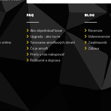
FAQ
BLOG
Ako objednávať tovar
Recenzie
Upgrady - ako na ne
Videorecenzie
 online
Tunovanie airsoftových zbraní
Zaujímavosti
Čo je airsoft
Zábava
Prečo u nás nakupovať
Poštovné a doprava