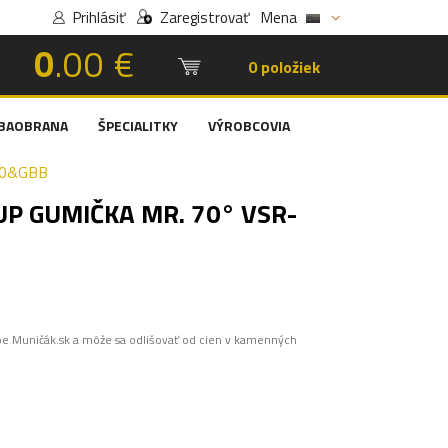
Prihlásiť
Zaregistrovať
Mena
0
.00 €
Košík:
0 položiek
BAOBRANA
ŠPECIALITKY
VÝROBCOVIA
10&GBB
P GUMIČKA MR. 70° VSR-
pe Muničák.sk a môže sa odlišovať od cien v kamenných