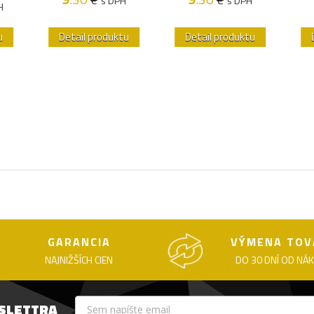
s DPH
s DPH
H
u
Detail produktu
Detail produktu
GARANCIA
VÝMENA TOV
NAJNIŽŠÍCH CIEN
DO 30 DNÍ OD NÁ
WSLETTRA