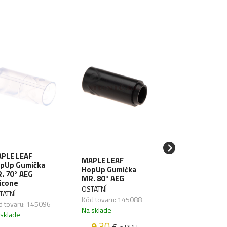
PLE LEAF
MAPLE LEAF
MAPLE LEAF
pUp Gumička
HopUp Gumičk
HopUp Gumička
. 70° AEG
MR. 60° AEG
MR. 80° AEG
licone
Silicone
OSTATNÍ
TATNÍ
OSTATNÍ
Kód tovaru: 145088
d tovaru: 145096
Kód tovaru: 1450
Na sklade
 sklade
Na sklade
9
.30
€