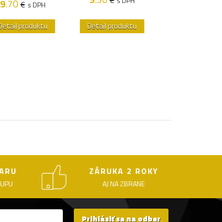
s DPH
9
.70
9
.70
€
€
s DPH
s DP
Detail produktu
Detail produktu
Detail produk
ARU
ZÁRUKA 2 ROKY
KUPU
AJ NA ZBRANE
Prihlásiť sa na odber