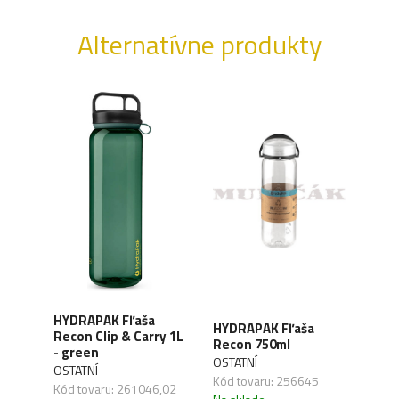
Alternatívne produkty
GEN.
HYDRAPAK Fľaša
MILT
HYDRAPAK Fľaša
Recon Clip & Carry 1L
hlin
Recon 750ml
- green
gree
OSTATNÍ
OSTATNÍ
MILT
Kód tovaru: 256645
Kód tovaru: 261046,02
Kód 