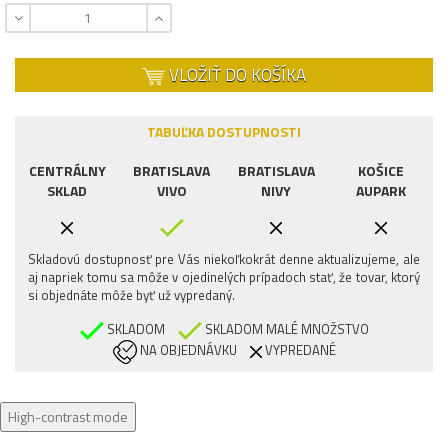
VLOŽIŤ DO KOŠÍKA
TABUĽKA DOSTUPNOSTI
CENTRÁLNY
BRATISLAVA
BRATISLAVA
KOŠICE
SKLAD
VIVO
NIVY
AUPARK
Skladovú dostupnosť pre Vás niekoľkokrát denne aktualizujeme, ale
aj napriek tomu sa môže v ojedinelých prípadoch stať, že tovar, ktorý
si objednáte môže byť už vypredaný.
SKLADOM
SKLADOM MALÉ MNOŽSTVO
NA OBJEDNÁVKU
VYPREDANÉ
High-contrast mode