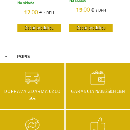
Na sklade
Na sklade
Na s
19
.00
€
s DPH
17
.00
€
H
s DPH
u
Detail produktu
Detail produktu
POPIS
DOPRAVA ZDARMA
UŽ OD
GARANCIA
NAJNIŽŠÍCH CIEN
50€