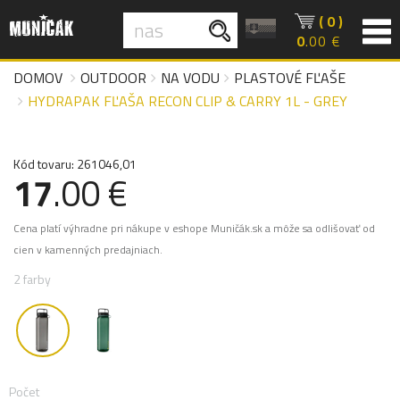
( 0 )
0
.00 €
DOMOV
OUTDOOR
NA VODU
PLASTOVÉ FĽAŠE
HYDRAPAK FĽAŠA RECON CLIP & CARRY 1L - GREY
Kód tovaru: 261046,01
17
.00 €
Cena platí výhradne pri nákupe v eshope Muničák.sk a môže sa odlišovať od
cien v kamenných predajniach.
2 farby
Počet