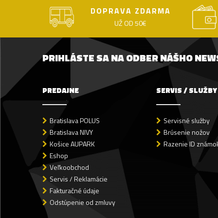
DOPRAVA ZDARMA
UŽ OD 50€
PRIHLÁSTE SA NA ODBER NÁŠHO NE
PREDAJNE
SERVIS / SLUŽBY
Bratislava POLUS
Servisné služby
Bratislava NIVY
Brúsenie nožov
Košice AUPARK
Razenie ID známok
Eshop
Veľkoobchod
Servis / Reklamácie
Fakturačné údaje
Odstúpenie od zmluvy