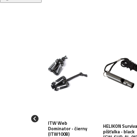
ITW Web
TEC Pílka
HELIKON Surviva
Dominator - čierny
azová do
píšťalka - black
(ITW100B)