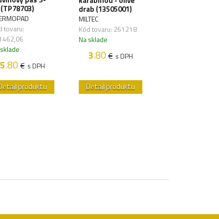
karabínou - olive
- olive drab
 (TP78703)
drab (13505001)
(14416501)
ERMOPAD
MILTEC
MILTEC
 tovaru:
Kód tovaru: 261218
Kód tovaru: 2613
1462,06
Na sklade
Na sklade
 sklade
3
.80
8
.00
€
€
s DPH
s DP
5
.80
€
s DPH
Detail produktu
Detail produktu
Detail produk