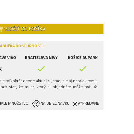
VLOŽIŤ DO KOŠÍKA
ABUĽKA DOSTUPNOSTI
AVA VIVO
BRATISLAVA NIVY
KOŠICE AUPARK
iekoľkokrát denne aktualizujeme, ale aj napriek tomu
och stať, že tovar, ktorý si objednáte môže byť už
ALÉ MNOŽSTVO
NA OBJEDNÁVKU
VYPREDANÉ