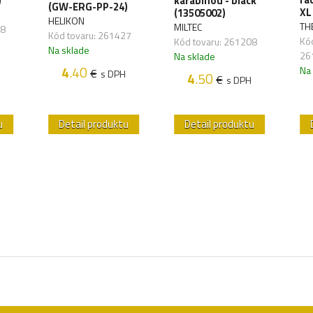
)
karabínou - black
(GW-ERG-PP-24)
XL
(13505002)
HELIKON
TH
MILTEC
28
Kód tovaru: 261427
Kód
Kód tovaru: 261208
Na sklade
26
Na sklade
4
.40
Na
€
s DPH
4
.50
€
s DPH
u
Detail produktu
Detail produktu