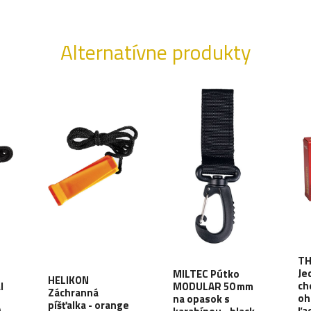
Alternatívne produkty
T
Je
MILTEC Pútko
HELIKON
ch
l
MODULAR 50 mm
Záchranná
oh
na opasok s
píšťalka - orange
ľa