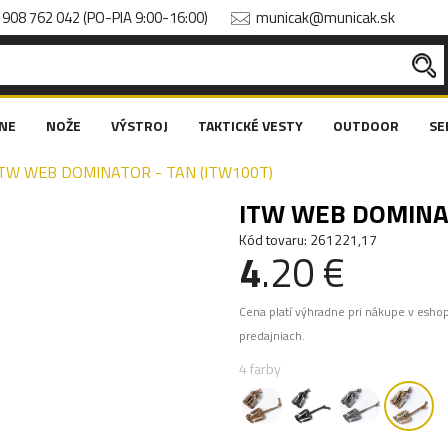
908 762 042 (PO-PIA 9:00-16:00)
municak@municak.sk
NE
NOŽE
VÝSTROJ
TAKTICKÉ VESTY
OUTDOOR
SE
ITW WEB DOMINATOR - TAN (ITW100T)
ITW WEB DOMINAT
Kód tovaru: 261221,17
4
.20 €
Cena platí výhradne pri nákupe v esho
predajniach.
4 farby