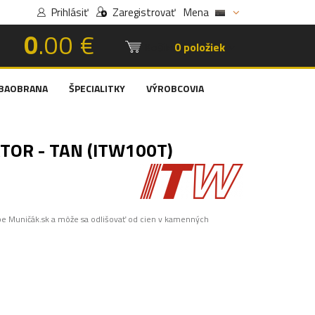
Prihlásiť
Zaregistrovať
Mena
0
.00 €
Košík:
0 položiek
BAOBRANA
ŠPECIALITKY
VÝROBCOVIA
OR - TAN (ITW100T)
pe Muničák.sk a môže sa odlišovať od cien v kamenných