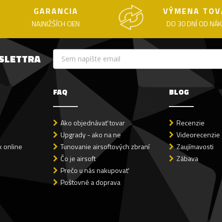
GARANCIA
VÝMENA TOV
NAJNIŽŠÍCH CIEN
DO 30 DNÍ OD NÁ
WSLETTRA
FAQ
BLOG
Ako objednávať tovar
Recenzie
Upgrady - ako na ne
Videorecenzie
 online
Tunovanie airsoftových zbraní
Zaujímavosti
Čo je airsoft
Zábava
Prečo u nás nakupovať
Poštovné a doprava