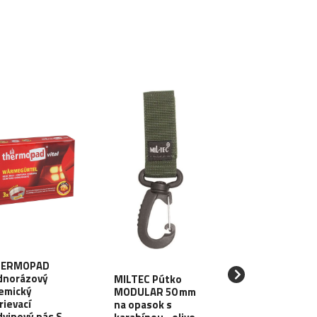
HERMOPAD
dnorázový
MILTEC Pútko
MILTEC
emický
MODULAR 50 mm
Nafukovacia
rievací
na opasok s
podložka, 35x3
dvinový pás S-