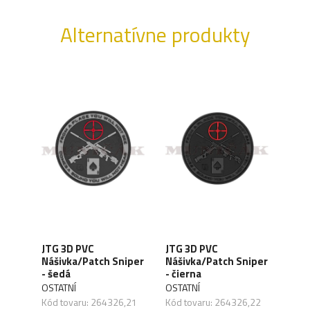
Alternatívne produkty
JTG
JTG 3D PVC
JTG 3D PVC
is is
Náš
Nášivka/Patch Sniper
Nášivka/Patch Sniper
/
Stan
- šedá
- čierna
čier
OSTATNÍ
OSTATNÍ
OSTA
Kód tovaru: 264326,21
Kód tovaru: 264326,22
,48
Kód 