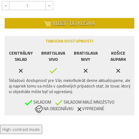
VLOŽIŤ DO KOŠÍKA
TABUĽKA DOSTUPNOSTI
CENTRÁLNY
BRATISLAVA
BRATISLAVA
KOŠICE
SKLAD
VIVO
NIVY
AUPARK
Skladovú dostupnosť pre Vás niekoľkokrát denne aktualizujeme, ale
aj napriek tomu sa môže v ojedinelých prípadoch stať, že tovar, ktorý
si objednáte môže byť už vypredaný.
SKLADOM
SKLADOM MALÉ MNOŽSTVO
NA OBJEDNÁVKU
VYPREDANÉ
High-contrast mode