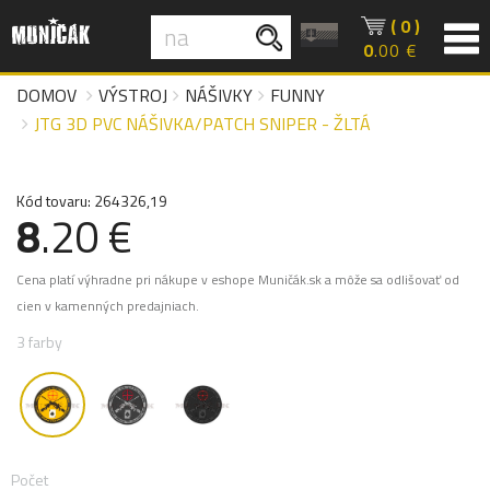
( 0 )
0
.00 €
DOMOV
VÝSTROJ
NÁŠIVKY
FUNNY
JTG 3D PVC NÁŠIVKA/PATCH SNIPER - ŽLTÁ
Kód tovaru: 264326,19
8
.20 €
Cena platí výhradne pri nákupe v eshope Muničák.sk a môže sa odlišovať od
cien v kamenných predajniach.
3 farby
Počet