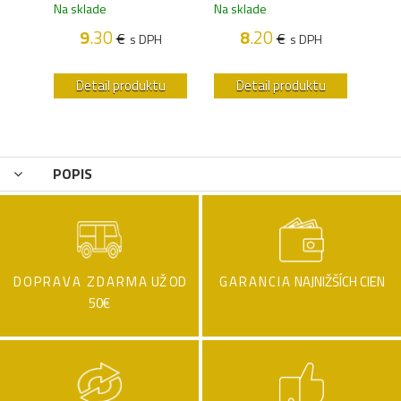
Na sklade
Na sklade
Na s
9
.30
8
.20
€
€
s DPH
s DPH
H
u
Detail produktu
Detail produktu
POPIS
DOPRAVA ZDARMA
UŽ OD
GARANCIA
NAJNIŽŠÍCH CIEN
50€