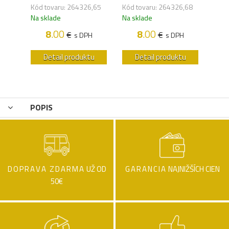
Kód 
,48
Kód tovaru: 264326,65
Kód tovaru: 264326,68
Na s
Na sklade
Na sklade
8
.00
8
.00
€
€
H
s DPH
s DPH
u
Detail produktu
Detail produktu
POPIS
DOPRAVA ZDARMA
UŽ OD
GARANCIA
NAJNIŽŠÍCH CIEN
50€