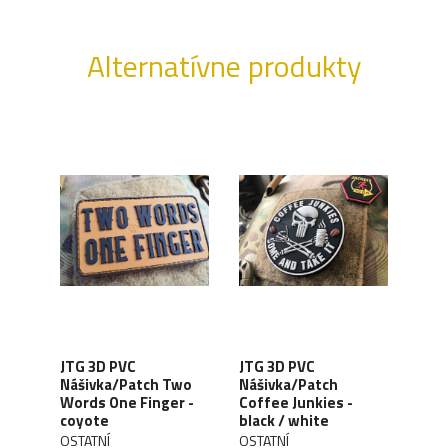
Alternatívne produkty
JTG 3D PVC
JTG 3D PVC
JTG
is is
Nášivka/Patch Two
Nášivka/Patch
Náši
/
Words One Finger -
Coffee Junkies -
blac
coyote
black / white
OSTA
OSTATNÍ
OSTATNÍ