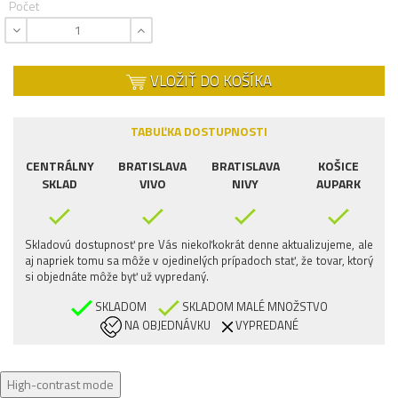
Počet
VLOŽIŤ DO KOŠÍKA
TABUĽKA DOSTUPNOSTI
CENTRÁLNY
BRATISLAVA
BRATISLAVA
KOŠICE
SKLAD
VIVO
NIVY
AUPARK
Skladovú dostupnosť pre Vás niekoľkokrát denne aktualizujeme, ale
aj napriek tomu sa môže v ojedinelých prípadoch stať, že tovar, ktorý
si objednáte môže byť už vypredaný.
SKLADOM
SKLADOM MALÉ MNOŽSTVO
NA OBJEDNÁVKU
VYPREDANÉ
High-contrast mode