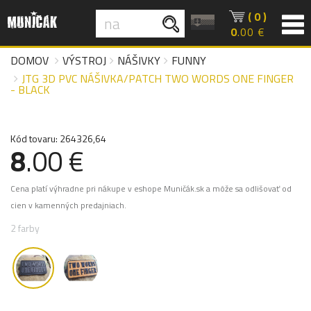
( 0 )
0
.00 €
DOMOV
VÝSTROJ
NÁŠIVKY
FUNNY
JTG 3D PVC NÁŠIVKA/PATCH TWO WORDS ONE FINGER
- BLACK
Kód tovaru: 264326,64
8
.00 €
Cena platí výhradne pri nákupe v eshope Muničák.sk a môže sa odlišovať od
cien v kamenných predajniach.
2 farby