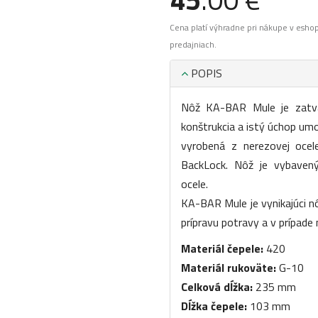
Cena platí výhradne pri nákupe v esho
predajniach.
POPIS
Nôž KA-BAR Mule je zatvá
konštrukcia a istý úchop umo
vyrobená z nerezovej ocel
BackLock. Nôž je vybaven
ocele.
KA-BAR Mule je vynikajúci nô
prípravu potravy a v prípade
Materiál čepele:
420
Materiál rukoväte:
G-10
Celková dĺžka:
235 mm
Dĺžka čepele:
103 mm