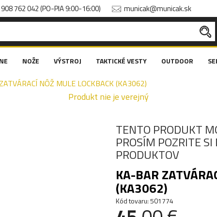
908 762 042 (PO-PIA 9:00-16:00)
municak@municak.sk
NE
NOŽE
VÝSTROJ
TAKTICKÉ VESTY
OUTDOOR
SE
ZATVÁRACÍ NÔŽ MULE LOCKBACK (KA3062)
Produkt nie je verejný
TENTO PRODUKT M
PROSÍM POZRITE S
PRODUKTOV
KA-BAR ZATVÁRA
(KA3062)
Kód tovaru: 501774
45
.00 €