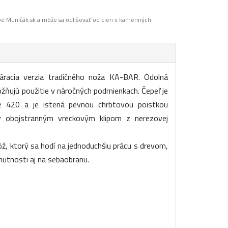
pe Muničák.sk a môže sa odlišovať od cien v kamenných
racia verzia tradičného noža KA-BAR. Odolná
žňujú použitie v náročných podmienkach. Čepeľ je
e 420 a je istená pevnou chrbtovou poistkou
ý obojstranným vreckovým klipom z nerezovej
ž, ktorý sa hodí na jednoduchšiu prácu s drevom,
 nutnosti aj na sebaobranu.