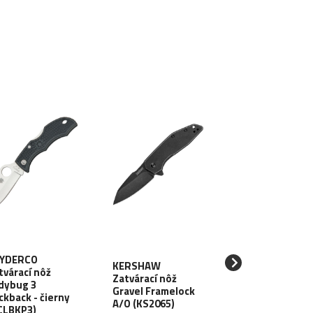
YDERCO
KERSHAW
tvárací nôž
Zatvárací nôž
GANZO Zatvára
dybug 3
Gravel Framelock
nôž Samson
ckback - čierny
A/O (KS2065)
Adimanti - blac
CLBKP3)