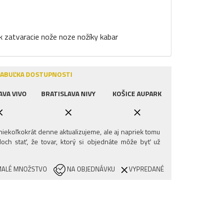
k zatvaracie nože noze nožíky kabar
ABUĽKA DOSTUPNOSTI
AVA VIVO
BRATISLAVA NIVY
KOŠICE AUPARK
iekoľkokrát denne aktualizujeme, ale aj napriek tomu
och stať, že tovar, ktorý si objednáte môže byť už
ALÉ MNOŽSTVO
NA OBJEDNÁVKU
VYPREDANÉ