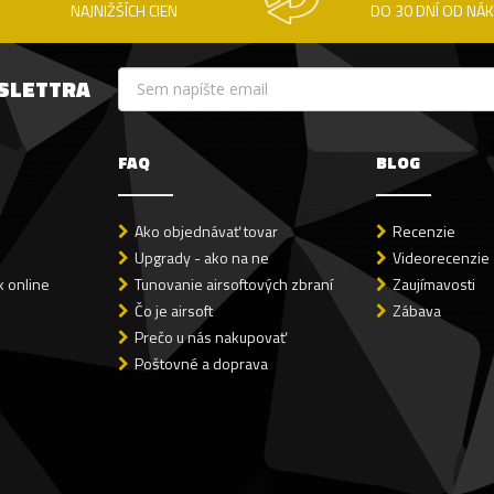
NAJNIŽŠÍCH CIEN
DO 30 DNÍ OD NÁ
WSLETTRA
FAQ
BLOG
Ako objednávať tovar
Recenzie
Upgrady - ako na ne
Videorecenzie
 online
Tunovanie airsoftových zbraní
Zaujímavosti
Čo je airsoft
Zábava
Prečo u nás nakupovať
Poštovné a doprava