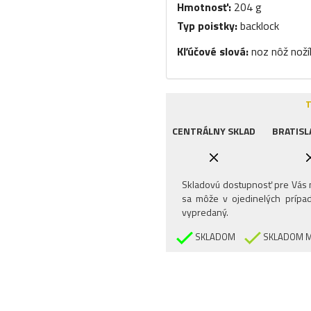
Hmotnosť:
204 g
Typ poistky:
backlock
Kľúčové slová:
noz nôž noží
T
CENTRÁLNY SKLAD
BRATISL
Skladovú dostupnosť pre Vás n
sa môže v ojedinelých prípad
vypredaný.
SKLADOM
SKLADOM M