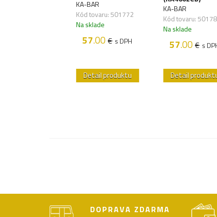
KA-BAR
STECH
KA-BAR
Kód tovaru: 501772
 tovaru: 509273
Kód tovaru: 5017
Na sklade
sklade
Na sklade
57
.00
€
s DPH
62
.00
57
.00
€
€
s DPH
s DP
etail produktu
Detail produktu
Detail produkt
DOPRAVA ZDARMA