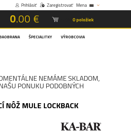
Prihlásiť
Zaregistrovať
Mena
0
.00 €
Košík:
0 položiek
BAOBRANA
ŠPECIALITKY
VÝROBCOVIA
OMENTÁLNE NEMÁME SKLADOM,
I NAŠU PONUKU PODOBNÝCH
CÍ NÔŽ MULE LOCKBACK