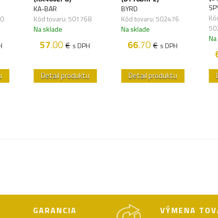
SP
KA-BAR
BYRD
Kód
80
Kód tovaru: 501768
Kód tovaru: 502476
50
Na sklade
Na sklade
Na
57
.00
66
.70
€
€
H
s DPH
s DPH
u
Detail produktu
Detail produktu
GARANCIA
VÝMENA TOV