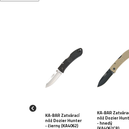
STECH
KA-BAR Zatvára
KA-BAR Zatvárací
várací nôž IVY
nôž Dozier Hun
nôž Dozier Hunter
erLock - OD
- hnedý
- čierny (KA4062)
en (BG59C)
(KA4062CB)