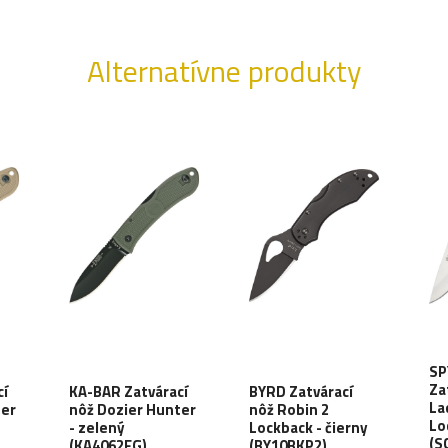
Alternatívne produkty
SP
Za
cí
KA-BAR Zatvárací
BYRD Zatvárací
La
ter
nôž Dozier Hunter
nôž Robin 2
Lo
- zelený
Lockback - čierny
(S
(KA4062FG)
(BY10BKP2)