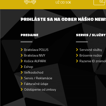
UŽ OD 50€
PRIHLÁSTE SA NA ODBER NÁŠHO NE
PREDAJNE
SERVIS / SLUŽBY
Bratislava POLUS
Servisné služby
Bratislava NIVY
Brúsenie nožov
Košice AUPARK
Razenie ID známok
Eshop
Veľkoobchod
Servis / Reklamácie
Fakturačné údaje
Odstúpenie od zmluvy