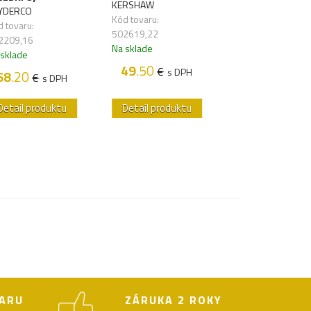
KERSHAW
GANZO
YDERCO
Kód tovaru:
Kód tovaru: 5031
 tovaru:
502619,22
Na sklade
2209,16
Na sklade
80
.80
 sklade
€
s D
49
.50
€
s DPH
68
.20
€
s DPH
Detail produktu
Detail produktu
Detail produk
ARU
ZÁRUKA 2 ROKY