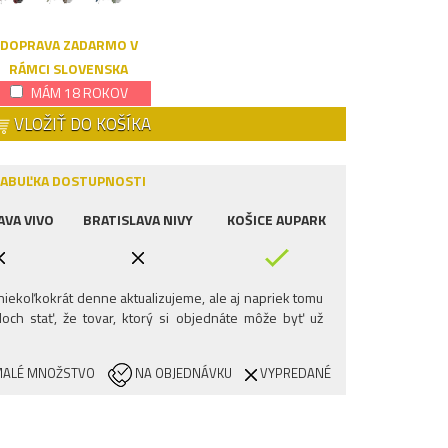
DOPRAVA ZADARMO V
RÁMCI SLOVENSKA
MÁM 18 ROKOV
VLOŽIŤ DO KOŠÍKA
ABUĽKA DOSTUPNOSTI
AVA VIVO
BRATISLAVA NIVY
KOŠICE AUPARK
iekoľkokrát denne aktualizujeme, ale aj napriek tomu
och stať, že tovar, ktorý si objednáte môže byť už
ALÉ MNOŽSTVO
NA OBJEDNÁVKU
VYPREDANÉ