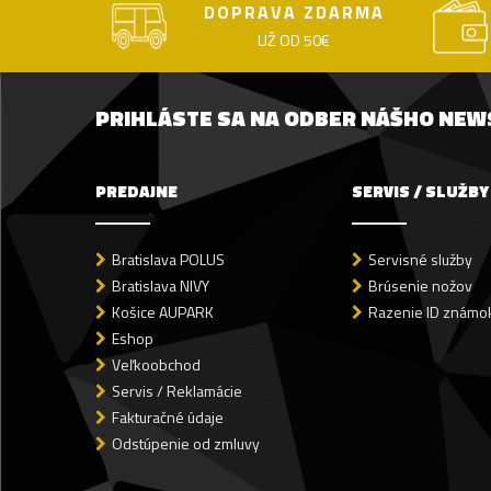
DOPRAVA ZDARMA
UŽ OD 50€
PRIHLÁSTE SA NA ODBER NÁŠHO NE
PREDAJNE
SERVIS / SLUŽBY
Bratislava POLUS
Servisné služby
Bratislava NIVY
Brúsenie nožov
Košice AUPARK
Razenie ID známok
Eshop
Veľkoobchod
Servis / Reklamácie
Fakturačné údaje
Odstúpenie od zmluvy