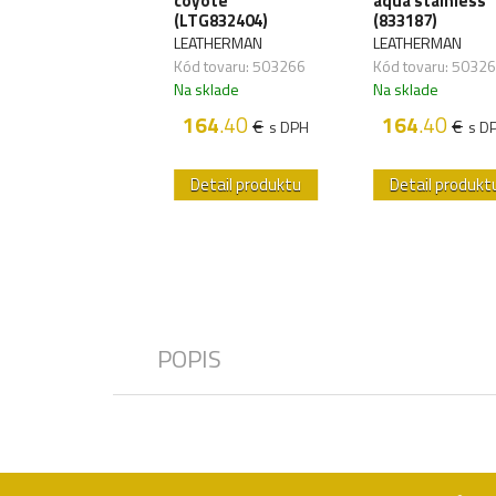
coyote
aqua stainless
ote tan
(LTG832404)
(833187)
2762)
LEATHERMAN
LEATHERMAN
ATHERMAN
Kód tovaru: 503266
Kód tovaru: 5032
 tovaru: 503422
Na sklade
Na sklade
sklade
164
.40
164
.40
€
€
s DPH
s D
46
.60
€
s DPH
etail produktu
Detail produktu
Detail produkt
POPIS