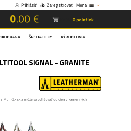
Prihlásiť
Zaregistrovať
Mena
0
.00 €
Košík:
0 položiek
BAOBRANA
ŠPECIALITKY
VÝROBCOVIA
ITOOL SIGNAL - GRANITE
pe Muničák.sk a môže sa odlišovať od cien v kamenných