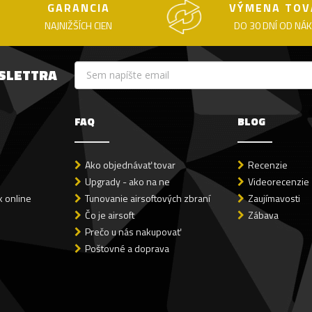
GARANCIA
VÝMENA TOV
NAJNIŽŠÍCH CIEN
DO 30 DNÍ OD NÁ
WSLETTRA
FAQ
BLOG
Ako objednávať tovar
Recenzie
Upgrady - ako na ne
Videorecenzie
 online
Tunovanie airsoftových zbraní
Zaujímavosti
Čo je airsoft
Zábava
Prečo u nás nakupovať
Poštovné a doprava