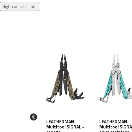
High-contrast mode
ATHERMAN
LEATHERMAN
LEATHERMAN
ltitool SUPER
Multitool SIGNAL -
Multitool SIGNA
OL 300M -