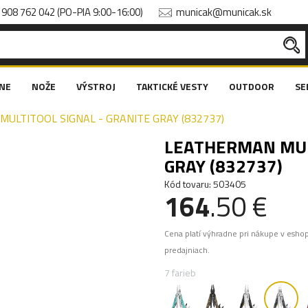
908 762 042 (PO-PIA 9:00-16:00)
municak@municak.sk
NE
NOŽE
VÝSTROJ
TAKTICKÉ VESTY
OUTDOOR
SE
ULTITOOL SIGNAL - GRANITE GRAY (832737)
LEATHERMAN MULT
GRAY (832737)
Kód tovaru: 503405
164
.50 €
Cena platí výhradne pri nákupe v esho
predajniach.
7 farieb