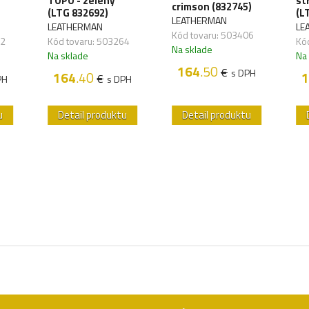
TOPO - zelený
st
crimson (832745)
(LTG 832692)
(L
LEATHERMAN
LEATHERMAN
LE
Kód tovaru: 503406
62
Kód tovaru: 503264
Kó
Na sklade
Na sklade
Na
164
.50
€
s DPH
164
.40
1
€
PH
s DPH
u
Detail produktu
Detail produktu