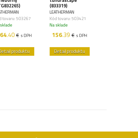
rieborný
tundrascape
Mesa Verde
TG832265)
(833319)
(833321)
ATHERMAN
LEATHERMAN
LEATHERMAN
d tovaru: 503267
Kód tovaru: 503421
Kód tovaru: 5034
 sklade
Na sklade
Na sklade
64
.40
156
.39
156
.39
€
€
€
s DPH
s DPH
s 
Detail produktu
Detail produktu
Detail produk