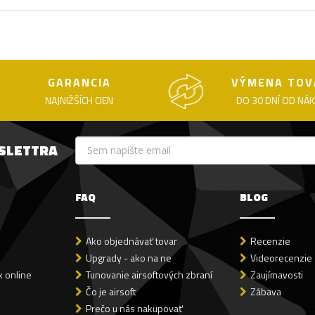
GARANCIA
VÝMENA TOV
NAJNIŽŠÍCH CIEN
DO 30 DNÍ OD NÁ
WSLETTRA
FAQ
BLOG
Ako objednávať tovar
Recenzie
Upgrady - ako na ne
Videorecenzie
 online
Tunovanie airsoftových zbraní
Zaujímavosti
Čo je airsoft
Zábava
Prečo u nás nakupovať