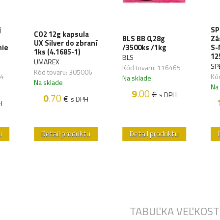
j
SP
CO2 12g kapsula
BLS BB 0,28g
Zá
UX Silver do zbraní
nie
/3500ks /1kg
S-
1ks (4.1685-1)
12
BLS
UMAREX
SP
Kód tovaru: 116465
Kód tovaru: 305006
34
Kó
Na sklade
Na sklade
Na
9
.00
€
s DPH
0
.70
€
s DPH
H
u
Detail produktu
Detail produktu
TABUĽKA VEĽKOST