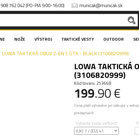
908 762 042 (PO-PIA 9:00-16:00)
municak@municak.sk
NE
NOŽE
VÝSTROJ
TAKTICKÉ VESTY
OUTDOOR
SE
LOWA TAKTICKÁ OBUV Z-6N C GTX - BLACK (3106820999)
LOWA TAKTICKÁ O
(3106820999)
Kód tovaru: 253668
199
.90 €
Cena platí výhradne pri nákupe v esho
predajniach.
Vyberte svoju veľkosť
P