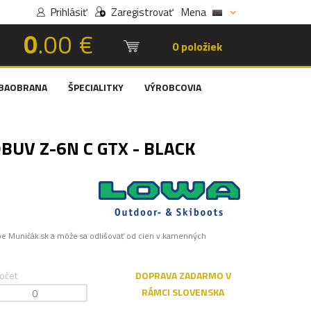
Prihlásiť
Zaregistrovať
Mena
0
.00 €
Košík:
0 položiek
BAOBRANA
ŠPECIALITKY
VÝROBCOVIA
BUV Z-6N C GTX - BLACK
pe Muničák.sk a môže sa odlišovať od cien v kamenných
očet
DOPRAVA ZADARMO V
RÁMCI SLOVENSKA