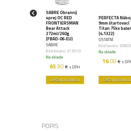
SABRE Obranný
AW GEAR
sprej OC RED
PERFECTA Nábo
paľovač STORM
FRONTIERSMAN
9mm štartovací
III - black
Bear Attack
Titan 75ks bale
723006000)
272ml/260g
(4.1322)
(FBAD-06-EU)
AW GEAR
OSTATNÍ
SABRE
 tovaru: 257017
Kód tovaru: 3080
Kód tovaru: 313510
sklade
Na sklade
Na sklade
5
.00
16
.00
€
€
s DPH
s DP
65
.90
€
s DPH
etail produktu
Detail produktu
Detail produkt
POPIS