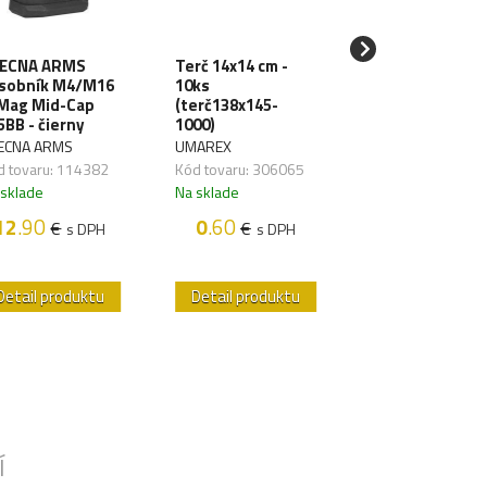
ECNA ARMS
Terč 14x14 cm -
SPECNA ARMS
sobník M4/M16
10ks
LiPo batéria 11
Mag Mid-Cap
(terč138x145-
1000mAh 3S 20
5BB - čierny
1000)
TDean (1pack)
ECNA ARMS
UMAREX
SPECNA ARMS
d tovaru: 114382
Kód tovaru: 306065
Kód tovaru: 1176
 sklade
Na sklade
Na sklade
12
.90
0
.60
18
.50
€
€
€
s DPH
s DPH
s D
Detail produktu
Detail produktu
Detail produk
Í