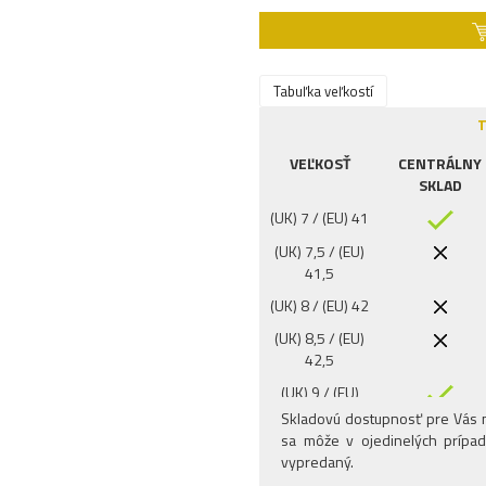
Tabuľka veľkostí
T
VEĽKOSŤ
CENTRÁLNY
SKLAD
(UK) 7 / (EU) 41
(UK) 7,5 / (EU)
41,5
(UK) 8 / (EU) 42
(UK) 8,5 / (EU)
42,5
(UK) 9 / (EU)
43,5
Skladovú dostupnosť pre Vás n
sa môže v ojedinelých prípad
(UK) 9,5 / (EU)
vypredaný.
44