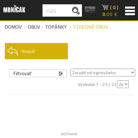
( 0 )
0
.00 €
DOMOV
OBUV
TOPÁNKY
STREDNÁ OBUV
Naspäť
Filtrovať
Výsledok 1 - 23 z 23
NAČÍTAVAM