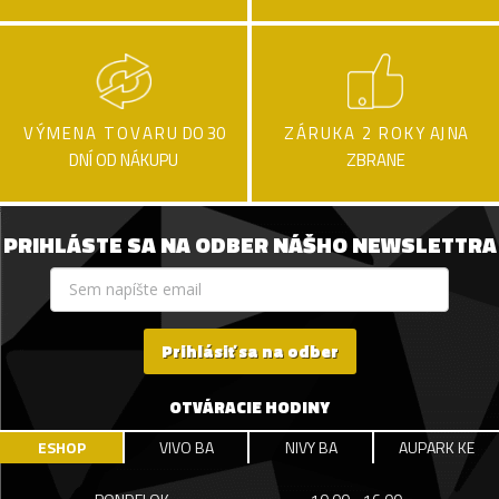
VÝMENA TOVARU
DO 30
ZÁRUKA 2 ROKY
AJ NA
DNÍ OD NÁKUPU
ZBRANE
PRIHLÁSTE SA NA ODBER NÁŠHO NEWSLETTRA
Prihlásiť sa na odber
OTVÁRACIE HODINY
ESHOP
VIVO BA
NIVY BA
AUPARK KE