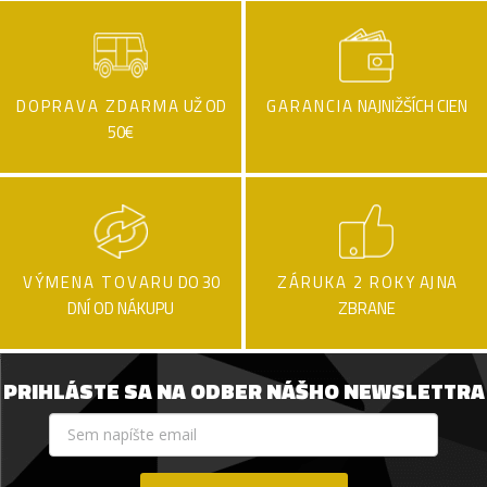
DOPRAVA ZDARMA
UŽ OD
GARANCIA
NAJNIŽŠÍCH CIEN
50€
VÝMENA TOVARU
DO 30
ZÁRUKA 2 ROKY
AJ NA
DNÍ OD NÁKUPU
ZBRANE
PRIHLÁSTE SA NA ODBER NÁŠHO NEWSLETTRA