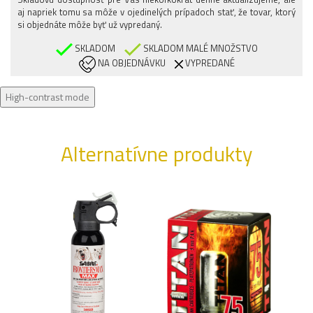
aj napriek tomu sa môže v ojedinelých prípadoch stať, že tovar, ktorý
(UK) 9 / (EU)
si objednáte môže byť už vypredaný.
43,5
(UK) 9,5 /
SKLADOM
SKLADOM MALÉ MNOŽSTVO
(EU) 44
NA OBJEDNÁVKU
VYPREDANÉ
(UK) 10 /
High-contrast mode
(EU) 44,5
(UK) 10,5 /
(EU) 45
Alternatívne produkty
(UK) 11 /
(EU) 46
(UK) 11,5 /
(EU) 46,5
(UK) 12 /
(EU) 47
(UK) 13 /
(EU) 48,5