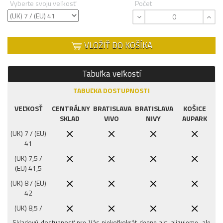
Vyberte svoju veľkosť
Počet
VLOŽIŤ DO KOŠÍKA
Tabuľka veľkostí
TABUĽKA DOSTUPNOSTI
VEĽKOSŤ
CENTRÁLNY
BRATISLAVA
BRATISLAVA
KOŠICE
SKLAD
VIVO
NIVY
AUPARK
(UK) 7 / (EU)
41
(UK) 7,5 /
(EU) 41,5
(UK) 8 / (EU)
42
(UK) 8,5 /
(EU) 42,5
Skladovú dostupnosť pre Vás niekoľkokrát denne aktualizujeme, ale