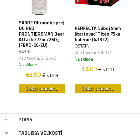
SABRE Obranný sprej
OC RED
PERFECTA Náboj 9mm
CO2 
FRONTIERSMAN Bear
štartovací Titan 75ks
Silv
ck
Attack 272ml/260g
balenie (4.1322)
(4.1
(FBAD-06-EU)
OSTATNÍ
UMA
SABRE
,04
Kód tovaru: 308034
Kód 
Kód tovaru: 313510
Na sklade
Na s
Na sklade
16
.00
€
H
s DPH
65
.90
€
s DPH
u
Detail produktu
Detail produktu
POPIS
TABUĽKA VEĽKOSTÍ