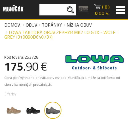
( 0 )
0
.00 €
DOMOV
OBUV
TOPÁNKY
NÍZKA OBUV
LOWA TAKTICKÁ OBUV ZEPHYR MK2 LO GTX - WOLF
GREY (310890D640737)
Kód tovaru: 253728
175
.90 €
Cena platí výhradne pri nákupe v eshope Muničák.sk a môže sa odlišovať od
cien v kamenných predajniach.
3 farby