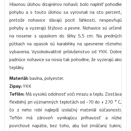
Hlavnou úlohou dizajnérov nohavíc bolo naplniť pohodlie
pohybu a s touto úlohou sa vyrovnali na sto percent,
pretože nohavice dávajú pocit ľahkosti, nespevňujú
pohyby a vyzerajú štýlovo a pevne. Nohavice sú určené
na nosenie s opaskom do šírky 5,5 cm. Na predných
pútkach na opasok sú karabínky na upevnenie rôzneho
vybavenia. Vysokokvalitné príslušenstvo od YKK. Dobre
padnúce nohavice sa nosia tak pohodlne, že vyzerajú ako
tepláky.
Materiál:
bavlna, polyester.
Zipsy:
YKK
Teflón:
Má vysokú odolnosť voči mrazu a teplu. Zostáva
flexibilný pri významných teplotách od -70 do + 270 ° C,
čo z neho robí najlepší izolačný materiál súčasnosti.
Teflón má zároveň vynikajúcu priľnavosť a nízke
povrchové napätie, bez toho, aby bol zmáčaný tukmi,