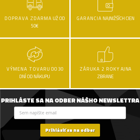
DOPRAVA ZDARMA
UŽ OD
GARANCIA
NAJNIŽŠÍCH CIEN
50€
VÝMENA TOVARU
DO 30
ZÁRUKA 2 ROKY
AJ NA
DNÍ OD NÁKUPU
ZBRANE
PRIHLÁSTE SA NA ODBER NÁŠHO NEWSLETTRA
Prihlásiť sa na odber