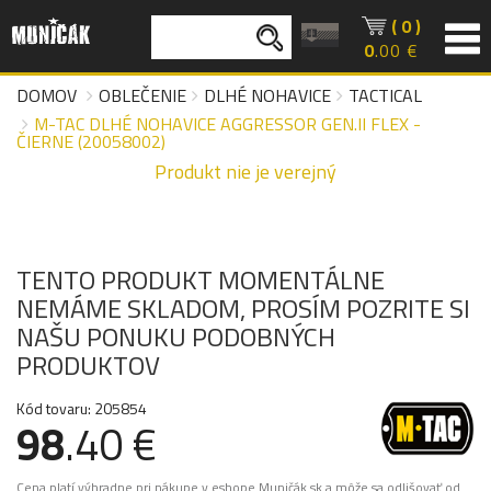
( 0 )
0
.00 €
DOMOV
OBLEČENIE
DLHÉ NOHAVICE
TACTICAL
M-TAC DLHÉ NOHAVICE AGGRESSOR GEN.II FLEX -
ČIERNE (20058002)
Produkt nie je verejný
TENTO PRODUKT MOMENTÁLNE
NEMÁME SKLADOM, PROSÍM POZRITE SI
NAŠU PONUKU PODOBNÝCH
PRODUKTOV
Kód tovaru: 205854
98
.40 €
Cena platí výhradne pri nákupe v eshope Muničák.sk a môže sa odlišovať od