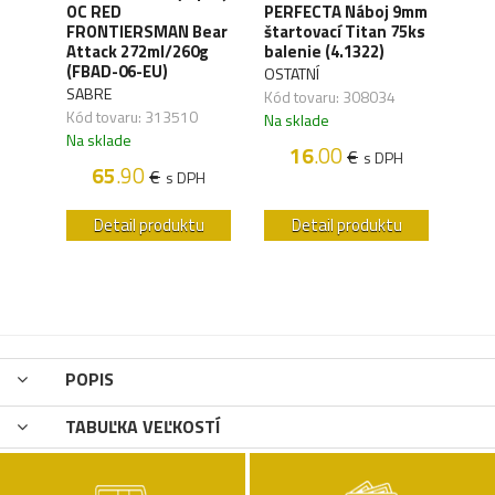
OC RED
PERFECTA Náboj 9mm
CO2 
FRONTIERSMAN Bear
štartovací Titan 75ks
Silv
ck
Attack 272ml/260g
balenie (4.1322)
(4.1
(FBAD-06-EU)
OSTATNÍ
UMA
SABRE
,04
Kód tovaru: 308034
Kód 
Kód tovaru: 313510
Na sklade
Na s
Na sklade
16
.00
€
H
s DPH
65
.90
€
s DPH
u
Detail produktu
Detail produktu
POPIS
TABUĽKA VEĽKOSTÍ