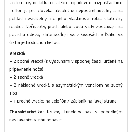
vodou, inými látkami alebo prípadnými rozpúšťadlami.
Teflón je pre človeka absolútne nepostrehnuteľný a na
pohľad neviditeľný, no jeho vlastnosti robia skutočný
rozdiel. Nečistoty, prach alebo voda vždy zostávajú na
povrchu odevu, zhromažďujú sa v kvapkách a ľahko sa
čistia jednoduchou kefou.
Vrecká:
»
2 bočné vrecká (s výstuhami v spodnej časti, určené na
pripevnenie noža)
»
2 zadné vrecká
» 2 nákladné vrecká s asymetrickým ventilom na suchý
zips
» 1 predné vrecko na telefón / zápisník na ľavej strane
Charakteristika:
Pružný tunelový pás s pohodlným
nastavením strihu nohavíc.