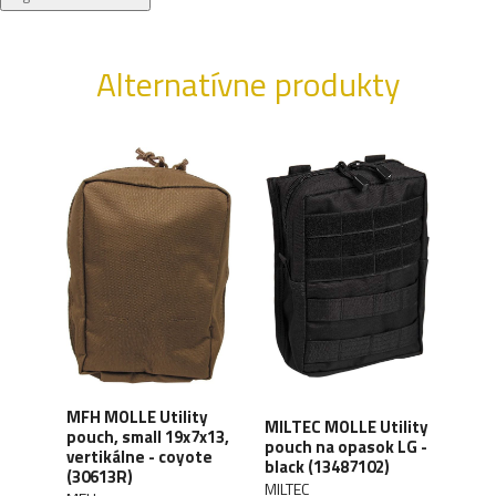
Alternatívne produkty
MFH MOLLE Utility
MILT
MILTEC MOLLE Utility
pouch, small 19x7x13,
pou
pouch na opasok LG -
ouch
vertikálne - coyote
hori
black (13487102)
(30613R)
(134
MILTEC