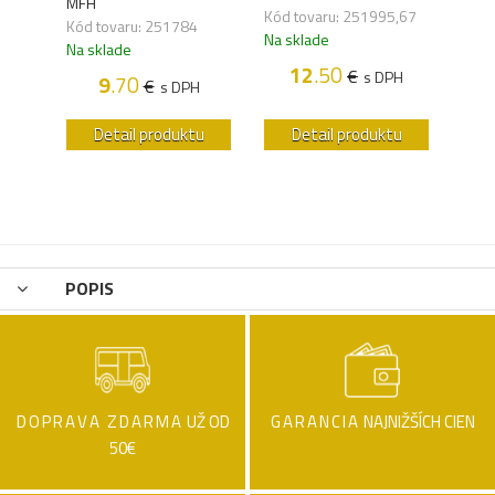
MFH
MILT
Kód tovaru: 251995,67
Kód tovaru: 251784
Kód 
Na sklade
Na sklade
Na s
12
.50
€
s DPH
9
.70
€
H
s DPH
u
Detail produktu
Detail produktu
POPIS
DOPRAVA ZDARMA
UŽ OD
GARANCIA
NAJNIŽŠÍCH CIEN
50€