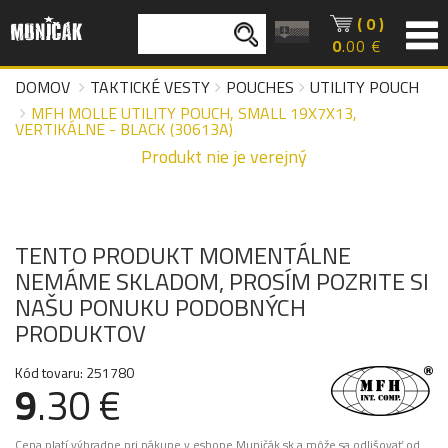
( 0 )
0
.00 €
DOMOV
TAKTICKÉ VESTY
POUCHES
UTILITY POUCH
MFH MOLLE UTILITY POUCH, SMALL 19X7X13,
VERTIKÁLNE - BLACK (30613A)
Produkt nie je verejný
TENTO PRODUKT MOMENTÁLNE
NEMÁME SKLADOM, PROSÍM POZRITE SI
NAŠU PONUKU PODOBNÝCH
PRODUKTOV
Kód tovaru: 251780
9
.30 €
Cena platí výhradne pri nákupe v eshope Muničák.sk a môže sa odlišovať od