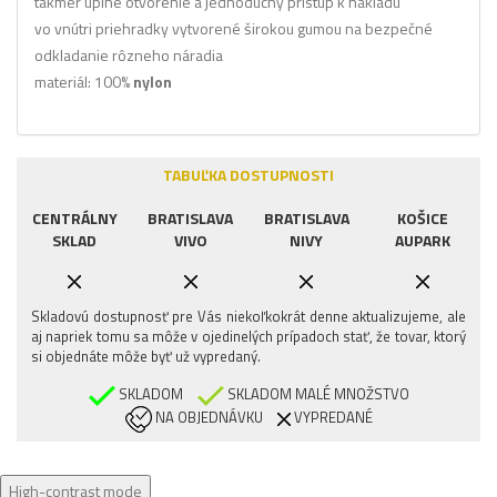
takmer úplne otvorenie a jednoduchý prístup k nákladu
vo vnútri priehradky vytvorené širokou gumou na bezpečné
odkladanie rôzneho náradia
materiál: 100%
nylon
TABUĽKA DOSTUPNOSTI
CENTRÁLNY
BRATISLAVA
BRATISLAVA
KOŠICE
SKLAD
VIVO
NIVY
AUPARK
Skladovú dostupnosť pre Vás niekoľkokrát denne aktualizujeme, ale
aj napriek tomu sa môže v ojedinelých prípadoch stať, že tovar, ktorý
si objednáte môže byť už vypredaný.
SKLADOM
SKLADOM MALÉ MNOŽSTVO
NA OBJEDNÁVKU
VYPREDANÉ
High-contrast mode