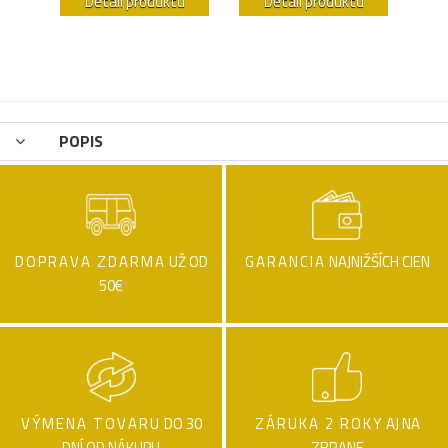
u
Detail produktu
Detail produktu
POPIS
DOPRAVA ZDARMA
UŽ OD
GARANCIA
NAJNIŽŠÍCH CIEN
50€
VÝMENA TOVARU
DO 30
ZÁRUKA 2 ROKY
AJ NA
DNÍ OD NÁKUPU
ZBRANE