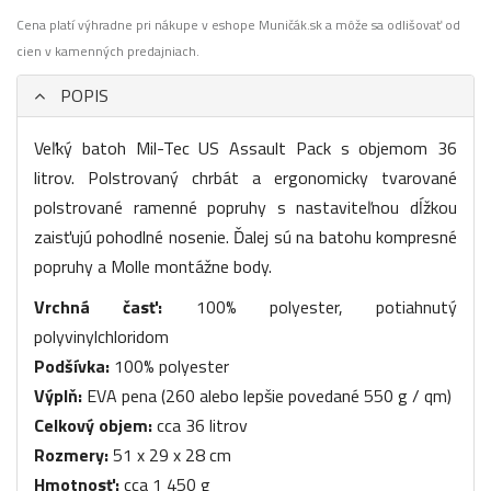
Cena platí výhradne pri nákupe v eshope Muničák.sk a môže sa odlišovať od
cien v kamenných predajniach.
POPIS
Veľký batoh Mil-Tec US Assault Pack s objemom 36
litrov. Polstrovaný chrbát a ergonomicky tvarované
polstrované ramenné popruhy s nastaviteľnou dĺžkou
zaisťujú pohodlné nosenie. Ďalej sú na batohu kompresné
popruhy a Molle montážne body.
Vrchná časť:
100% polyester, potiahnutý
polyvinylchloridom
Podšívka:
100% polyester
Výplň:
EVA pena (260 alebo lepšie povedané 550 g / qm)
Celkový objem:
cca 36 litrov
Rozmery:
51 x 29 x 28 cm
Hmotnosť:
cca 1 450 g