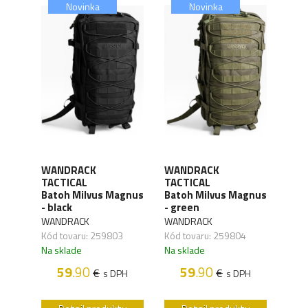
Novinka
Novinka
WANDRACK
WANDRACK
h
NOR
TACTICAL
TACTICAL
13
ANN
Batoh Milvus Magnus
Batoh Milvus Magnus
blue
- black
- green
NOR
WANDRACK
WANDRACK
Kód 
Kód tovaru: 259803
Kód tovaru: 259804
Na s
Na sklade
Na sklade
H
59
.90
59
.90
€
€
s DPH
s DPH