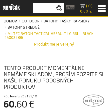
( 0 )
0
.00 €
DOMOV
OUTDOOR
BATOHY, TAŠKY, KAPSIČKY
BATOHY STREDNÉ
MILTEC BATOH TACTICAL ASSAULT LG 36L - BLACK
(14002288)
Produkt nie je verejný
TENTO PRODUKT MOMENTÁLNE
NEMÁME SKLADOM, PROSÍM POZRITE SI
NAŠU PONUKU PODOBNÝCH
PRODUKTOV
Kód tovaru: 259199,10
60
.60 €