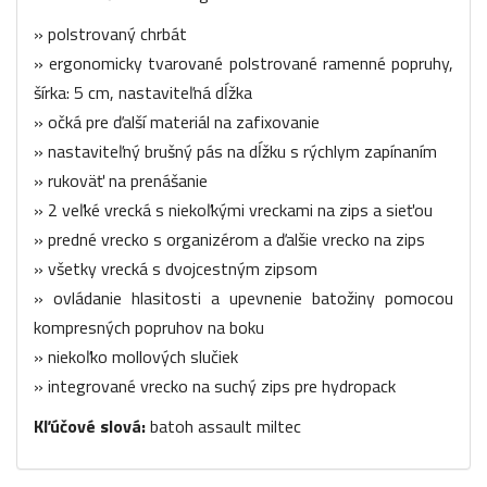
» polstrovaný chrbát
» ergonomicky tvarované polstrované ramenné popruhy,
šírka: 5 cm, nastaviteľná dĺžka
» očká pre ďalší materiál na zafixovanie
» nastaviteľný brušný pás na dĺžku s rýchlym zapínaním
» rukoväť na prenášanie
» 2 veľké vrecká s niekoľkými vreckami na zips a sieťou
» predné vrecko s organizérom a ďalšie vrecko na zips
» všetky vrecká s dvojcestným zipsom
» ovládanie hlasitosti a upevnenie batožiny pomocou
kompresných popruhov na boku
» niekoľko mollových slučiek
» integrované vrecko na suchý zips pre hydropack
Kľúčové slová:
batoh assault miltec