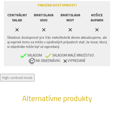
TABUĽKA DOSTUPNOSTI
CENTRÁLNY
BRATISLAVA
BRATISLAVA
KOŠICE
SKLAD
VIVO
NIVY
AUPARK
Skladovú dostupnosť pre Vás niekoľkokrát denne aktualizujeme, ale
aj napriek tomu sa môže v ojedinelých prípadoch stať, že tovar, ktorý
si objednáte môže byť už vypredaný.
SKLADOM
SKLADOM MALÉ MNOŽSTVO
NA OBJEDNÁVKU
VYPREDANÉ
High-contrast mode
Alternatívne produkty