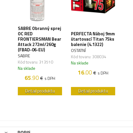
SABRE Obranný sprej
OC RED
PERFECTA Náboj 9mm
CO2 
M
FRONTIERSMAN Bear
štartovací Titan 75ks
Silv
Attack 272ml/260g
balenie (4.1322)
(4.1
(FBAD-06-EU)
OSTATNÍ
UMA
SABRE
Kód tovaru: 308034
Kód 
Kód tovaru: 313510
Na sklade
Na s
Na sklade
16
.00
€
s DPH
H
65
.90
€
s DPH
u
Detail produktu
Detail produktu
POPIS