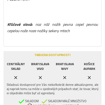
Kľúčové slová:
noz nôž nožík pevna cepel pevnou
cepelou nože noze nožíky sekery mtech
TABUĽKA DOSTUPNOSTI
CENTRÁLNY
BRATISLAVA
BRATISLAVA
KOŠICE
SKLAD
VIVO
NIVY
AUPARK
Skladovú dostupnosť pre Vás niekoľkokrát denne aktualizujeme, ale
aj napriek tomu sa môže v ojedinelých prípadoch stať, že tovar, ktorý
si objednáte môže byť už vypredaný.
SKLADOM
SKLADOM MALÉ MNOŽSTVO