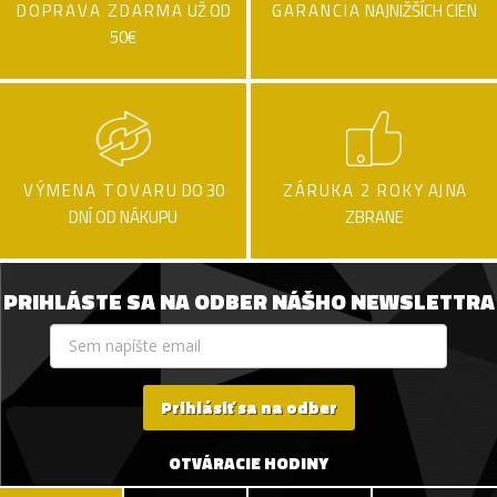
DOPRAVA ZDARMA
UŽ OD
GARANCIA
NAJNIŽŠÍCH CIEN
50€
VÝMENA TOVARU
DO 30
ZÁRUKA 2 ROKY
AJ NA
DNÍ OD NÁKUPU
ZBRANE
PRIHLÁSTE SA NA ODBER NÁŠHO NEWSLETTRA
Prihlásiť sa na odber
OTVÁRACIE HODINY