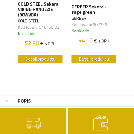
ra
COLD STEEL Sekera
COL
GERBER Sekera -
VIKING HAND AXE
AXE
sage green
(90WVBA)
(90
GERBER
COLD STEEL
COLD
Kód tovaru: 502735
Kód tovaru: 510455,02
Kód 
Na sklade
Na sklade
Na s
54
.10
€
s DPH
52
.90
€
H
s DPH
u
Detail produktu
Detail produktu
POPIS