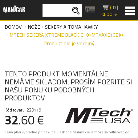
( 0 )
0
.00 €
DOMOV
NOŽE
SEKERY A TOMAHAWKY
MTECH SEKERA XTREME BLACK G10 (MTXAXE10BK)
Produkt nie je verejný
TENTO PRODUKT MOMENTÁLNE
NEMÁME SKLADOM, PROSÍM POZRITE SI
NAŠU PONUKU PODOBNÝCH
PRODUKTOV
Kód tovaru: 220119
32
.60 €
Cena platí výhradne pri nákupe v eshope Muničák.sk a môže sa odlišovať od