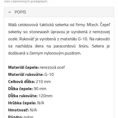
cien v kamenných predajniach.
POPIS
Malá celokovová taktická sekerka od firmy Mtech. Čepeľ
sekerky so stonewash úpravou je vyrobená z nerezovej
ocele. Rukoväť je vyrobená z materiálu G-10. Na rukoväti
sa nachádza diera na paracordovú šnúru. Sekera je
dodávaná s čiernym nylonovým puzdrom.
Materiál čepele:
nerezová oceľ
Materiál rukoväte:
G-10
Celková dĺžka:
210 mm
Dĺžka čepele:
90 mm
Dĺžka rukoväte:
120mm
Hrúbka čepele:
N/A
Hmotnosť:
N/A
Púzdro:
nylon