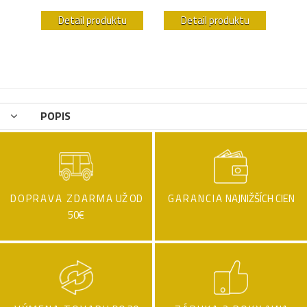
u
Detail produktu
Detail produktu
POPIS
DOPRAVA ZDARMA
UŽ OD
GARANCIA
NAJNIŽŠÍCH CIEN
50€