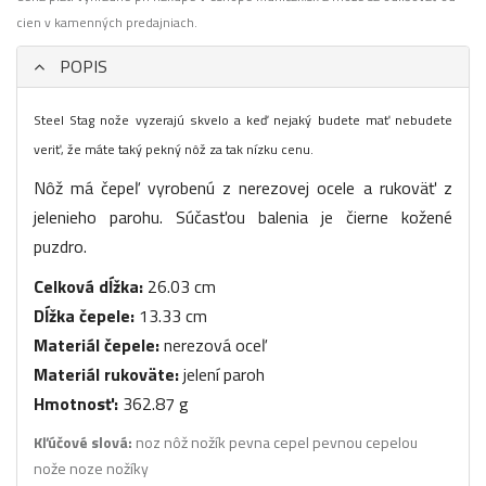
cien v kamenných predajniach.
POPIS
Steel Stag nože vyzerajú skvelo a keď nejaký budete mať nebudete
veriť, že máte taký pekný nôž za tak nízku cenu.
Nôž má čepeľ vyrobenú z nerezovej ocele a rukoväť z
jelenieho parohu. Súčasťou balenia je čierne kožené
puzdro.
Celková dĺžka:
26.03 cm
Dĺžka čepele:
13.33 cm
Materiál čepele:
nerezová oceľ
Materiál rukoväte:
jelení paroh
Hmotnosť:
362.87 g
Kľúčové slová:
noz nôž nožík pevna cepel pevnou cepelou
nože noze nožíky