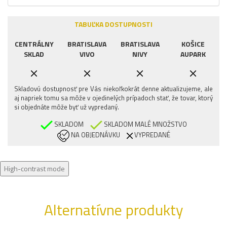
TABUĽKA DOSTUPNOSTI
CENTRÁLNY
BRATISLAVA
BRATISLAVA
KOŠICE
SKLAD
VIVO
NIVY
AUPARK
Skladovú dostupnosť pre Vás niekoľkokrát denne aktualizujeme, ale
aj napriek tomu sa môže v ojedinelých prípadoch stať, že tovar, ktorý
si objednáte môže byť už vypredaný.
SKLADOM
SKLADOM MALÉ MNOŽSTVO
NA OBJEDNÁVKU
VYPREDANÉ
High-contrast mode
Alternatívne produkty