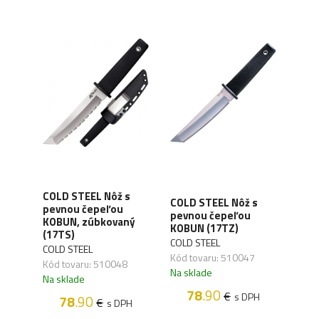
s
COLD STEEL Nôž s
COL
COLD STEEL Nôž s
pevnou čepeľou
pev
pevnou čepeľou
KOBUN, zúbkovaný
FOR
KOBUN (17TZ)
(17TS)
DAG
COLD STEEL
COLD STEEL
COLD
Kód tovaru: 510047
Kód tovaru: 510048
Kód 
Na sklade
Na sklade
Na s
78
.90
€
s DPH
78
.90
€
H
s DPH