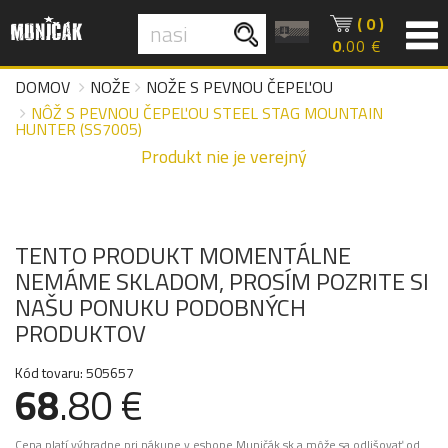
( 0 )
0
.00 €
DOMOV
NOŽE
NOŽE S PEVNOU ČEPEĽOU
NÔŽ S PEVNOU ČEPEĽOU STEEL STAG MOUNTAIN
HUNTER (SS7005)
Produkt nie je verejný
TENTO PRODUKT MOMENTÁLNE
NEMÁME SKLADOM, PROSÍM POZRITE SI
NAŠU PONUKU PODOBNÝCH
PRODUKTOV
Kód tovaru: 505657
68
.80 €
Cena platí výhradne pri nákupe v eshope Muničák.sk a môže sa odlišovať od