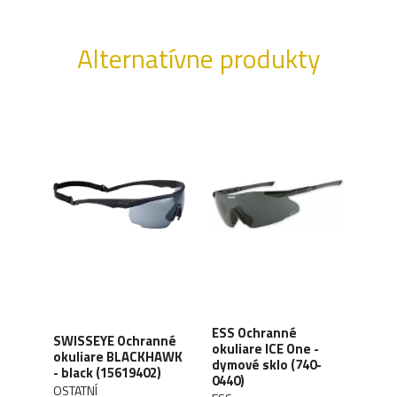
Alternatívne produkty
ESS Ochranné
SWISSEYE Ochranné
ESS
r -
okuliare ICE One -
okuliare BLACKHAWK
okul
0)
dymové sklo (740-
- black (15619402)
- či
0440)
OSTATNÍ
ESS