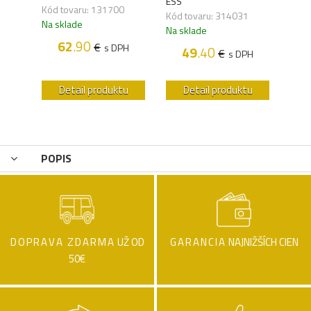
ESS
Kód tovaru: 131700
Kód 
Kód tovaru: 314031
Na sklade
Na s
Na sklade
H
62
.90
€
s DPH
49
.40
€
s DPH
u
Detail produktu
Detail produktu
POPIS
DOPRAVA ZDARMA
UŽ OD
GARANCIA
NAJNIŽŠÍCH CIEN
50€