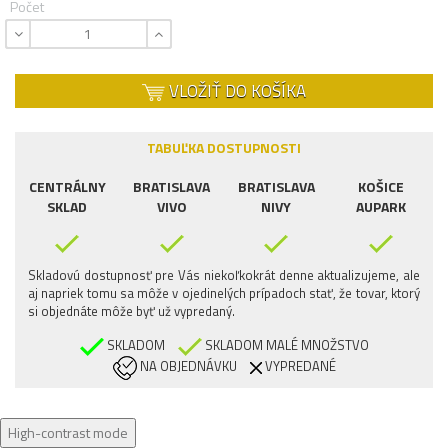
Počet
VLOŽIŤ DO KOŠÍKA
TABUĽKA DOSTUPNOSTI
CENTRÁLNY
BRATISLAVA
BRATISLAVA
KOŠICE
SKLAD
VIVO
NIVY
AUPARK
Skladovú dostupnosť pre Vás niekoľkokrát denne aktualizujeme, ale
aj napriek tomu sa môže v ojedinelých prípadoch stať, že tovar, ktorý
si objednáte môže byť už vypredaný.
SKLADOM
SKLADOM MALÉ MNOŽSTVO
NA OBJEDNÁVKU
VYPREDANÉ
High-contrast mode