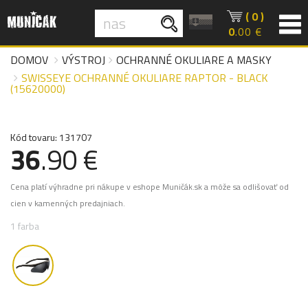
( 0 )
0
.00 €
DOMOV
VÝSTROJ
OCHRANNÉ OKULIARE A MASKY
SWISSEYE OCHRANNÉ OKULIARE RAPTOR - BLACK
(15620000)
Kód tovaru: 131707
36
.90 €
Cena platí výhradne pri nákupe v eshope Muničák.sk a môže sa odlišovať od
cien v kamenných predajniach.
1 farba